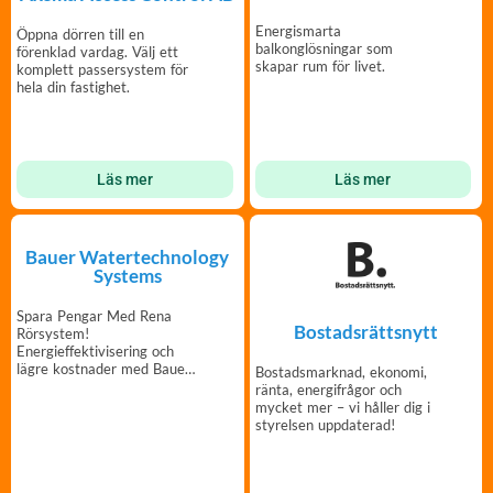
Energismarta
Öppna dörren till en
balkonglösningar som
förenklad vardag. Välj ett
skapar rum för livet.
komplett passersystem för
hela din fastighet.
Läs mer
Läs mer
Bauer Watertechnology
Systems
Spara Pengar Med Rena
Bostadsrättsnytt
Rörsystem!
Energieffektivisering och
lägre kostnader med Bauer
Bostadsmarknad, ekonomi,
Vattenbehandlingssystem
ränta, energifrågor och
mycket mer – vi håller dig i
styrelsen uppdaterad!