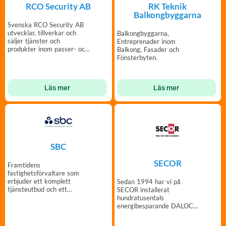
RK Teknik
RCO Security AB
Balkongbyggarna
Svenska RCO Security AB
utvecklar, tillverkar och
Balkongbyggarna,
säljer tjänster och
Entreprenader inom
produkter inom passer- och
Balkong, Fasader och
säkerhetssystem.
Fönsterbyten.
Läs mer
Läs mer
SBC
SECOR
Framtidens
fastighetsförvaltare som
erbjuder ett komplett
Sedan 1994 har vi på
tjänsteutbud och ett
SECOR installerat
generöst förmånsprogram
hundratusentals
för din förening.
energibesparande DALOC
säkerhetsdörrar.