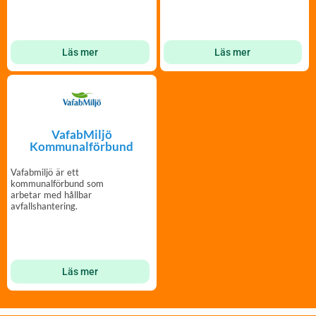
Läs mer
Läs mer
VafabMiljö
Kommunalförbund
Vafabmiljö är ett
kommunalförbund som
arbetar med hållbar
avfallshantering.
Läs mer