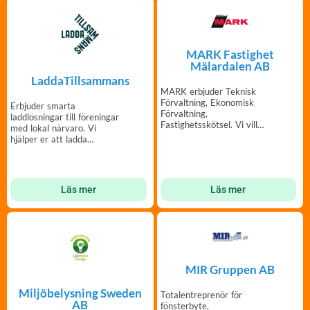
MARK Fastighet
Mälardalen AB
LaddaTillsammans
MARK erbjuder Teknisk
Förvaltning, Ekonomisk
Erbjuder smarta
Förvaltning,
laddlösningar till föreningar
Fastighetsskötsel. Vi vill
med lokal närvaro. Vi
erbjuda en helhet för en Brf.
hjälper er att ladda
tillsammans!
Läs mer
Läs mer
MIR Gruppen AB
Miljöbelysning Sweden
Totalentreprenör för
AB
fönsterbyte,