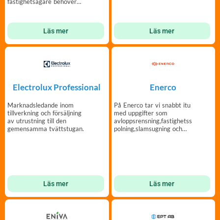
fastighetsägare behöver
under ett och samma tak.
Läs mer
Läs mer
Electrolux Professional
Enerco
Marknadsledande inom
På Enerco tar vi snabbt itu
tillverkning och försäljning
med uppgifter som
av utrustning till den
avloppsrensning,fastighetss
gemensamma tvättstugan.
polning,slamsugning och
rörinspektion
Läs mer
Läs mer