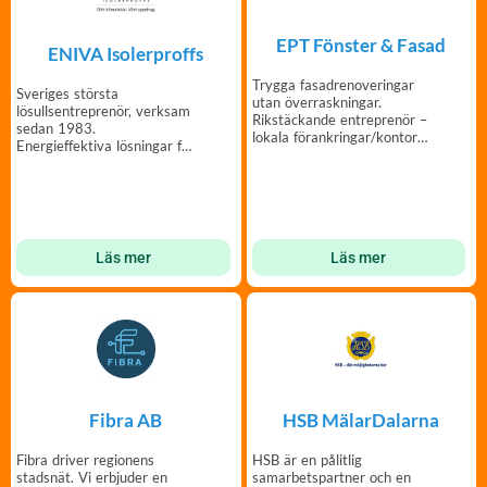
EPT Fönster & Fasad
ENIVA Isolerproffs
Trygga fasadrenoveringar
Sveriges största
utan överraskningar.
lösullsentreprenör, verksam
Rikstäckande entreprenör –
sedan 1983.
lokala förankringar/kontor
Energieffektiva lösningar för
över hela Sverige.
din bostadsrättsförening.
Läs mer
Läs mer
Fibra AB
HSB MälarDalarna
Fibra driver regionens
HSB är en pålitlig
stadsnät. Vi erbjuder en
samarbetspartner och en