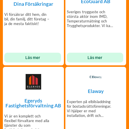
EcoGuard AB
Dina Försäkringar
Sveriges tryggaste och
Vi försäkrar ditt hem, din
största aktör inom IMD,
bil, din familj, ditt företag –
Temperaturmätning och
ja de mesta faktiskt!
Trygghetsprodukter. Vi kan
mätning!
Läs mer
Läs mer
Elaway
Egeryds
Experten på elbilsladdning
Fastighetsförvaltning AB
för bostadsrättsföreningar.
Vi hjälper er med
installation, drift och
Vi är en komplett och
finansiering.
flexibel förvaltare med alla
tjänster du som