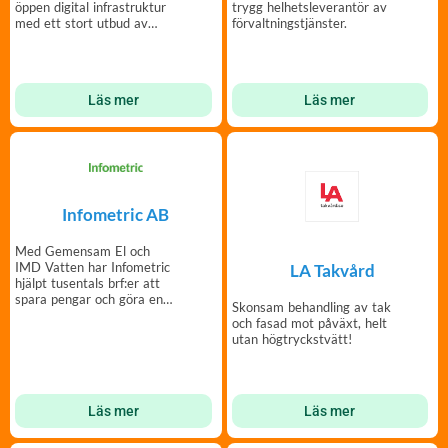
öppen digital infrastruktur
trygg helhetsleverantör av
med ett stort utbud av
förvaltningstjänster.
bredbandstjänster.
Läs mer
Läs mer
Infometric AB
Med Gemensam El och
IMD Vatten har Infometric
LA Takvård
hjälpt tusentals brf:er att
spara pengar och göra en
Skonsam behandling av tak
insats för miljön.
och fasad mot påväxt, helt
utan högtryckstvätt!
Läs mer
Läs mer