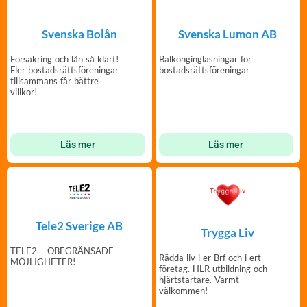
Svenska Bolån
Svenska Lumon AB
Försäkring och lån så klart!
Balkonginglasningar för
Fler bostadsrättsföreningar
bostadsrättsföreningar
tillsammans får bättre
villkor!
Läs mer
Läs mer
Tele2 Sverige AB
Trygga Liv
TELE2 – OBEGRÄNSADE
Rädda liv i er Brf och i ert
MÖJLIGHETER!
företag. HLR utbildning och
hjärtstartare. Varmt
välkommen!