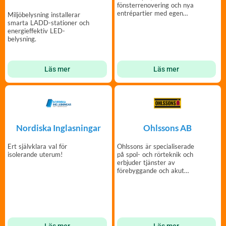
fönsterrenovering och nya
entrépartier med egen
Miljöbelysning installerar
tillverkning och montering.
smarta LADD-stationer och
energieffektiv LED-
belysning.
Läs mer
Läs mer
Ohlssons AB
Nordiska Inglasningar
Ohlssons är specialiserade
Ert självklara val för
på spol- och rörteknik och
isolerande uterum!
erbjuder tjänster av
förebyggande och akut
karaktär.
Läs mer
Läs mer