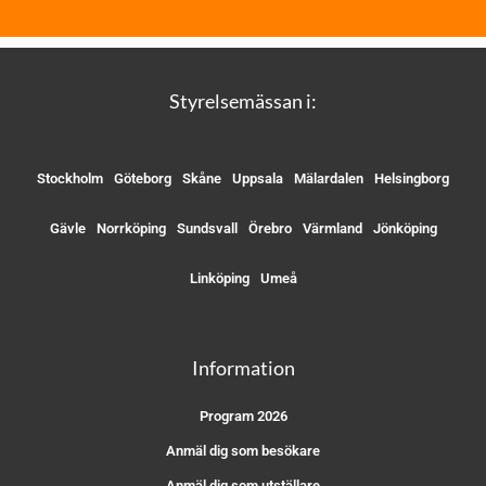
Styrelsemässan i:
Stockholm
Göteborg
Skåne
Uppsala
Mälardalen
Helsingborg
Gävle
Norrköping
Sundsvall
Örebro
Värmland
Jönköping
Linköping
Umeå
Information
Program 2026
Anmäl dig som besökare
Anmäl dig som utställare