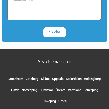
Skicka
Styrelsemässan i:
Stockholm
Göteborg
Skåne
Uppsala
Mälardalen
Helsingborg
Gävle
Norrköping
Sundsvall
Örebro
Värmland
Jönköping
Linköping
Umeå