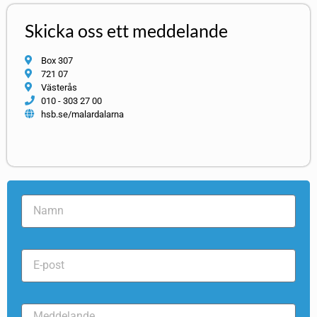
Skicka oss ett meddelande
Box 307
721 07
Västerås
010 - 303 27 00
hsb.se/malardalarna