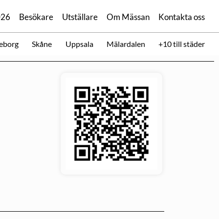
026
Besökare
Utställare
Om Mässan
Kontakta oss
eborg
Skåne
Uppsala
Mälardalen
+10 till städer