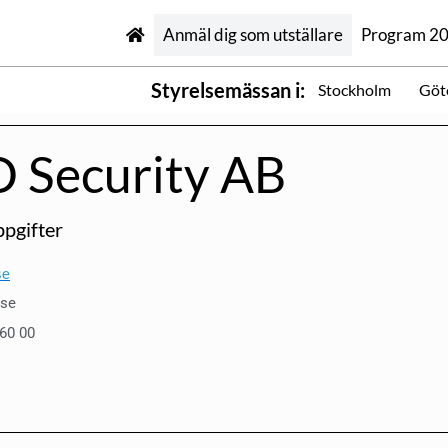
Anmäl dig som utställare
Program 2
Styrelsemässan i:
Stockholm
Göt
 Security AB
pgifter
se
.se
560 00