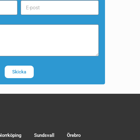
Skicka
Norrköping
Sundsvall
Örebro