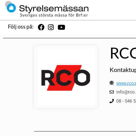
Följ oss på:
RCO
Kontaktup
www.rco.
info@rco
08 - 546 