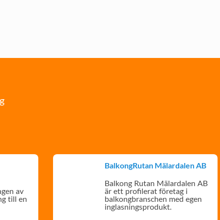
ng
BalkongRutan Mälardalen AB
Balkong Rutan Mälardalen AB
ngen av
är ett profilerat företag i
g till en
balkongbranschen med egen
inglasningsprodukt.