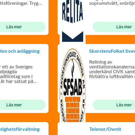
ttsföreningar. Tryggt
soprumstvätt, snöröj
igt!
tak med kranbil
Läs mer
Läs mer
sten och anläggning
SkorstensFolket Sve
Relining av
 ett av Sveriges
ventilationskanalerna
miljeägda
underkänd OVK samt 
adföretag som i
förbättra luftkvalitén
 år har satsat på
minska energikostnad
llt byggande.
Läs mer
Läs mer
tighetsförvaltning
Telenor/Ownit