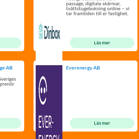
passage, digitala skärmar,
tvättstugebokning online – vi
tar framtiden till er fastighet.
Läs mer
ige AB
Everenergy AB
Sveriges
eprenör
Läs mer