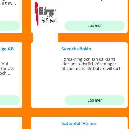
ning av
Läs mer
rige AB
Svenska Bolån
Försäkring och lån så klart!
. Vid
Fler bostadsrättsföreningar
för att
tillsammans får bättre villkor!
 och
erna.
Läs mer
Vattenfall Värme