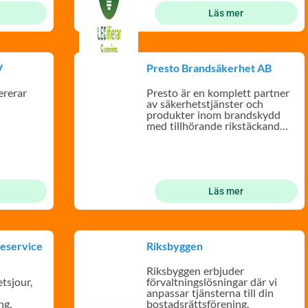
Läs mer
V
Presto Brandsäkerhet AB
ererar
Presto är en komplett partner
av säkerhetstjänster och
produkter inom brandskydd
med tillhörande rikstäckande
ar och
service
Läs mer
deservice
Riksbyggen
Riksbyggen erbjuder
tsjour,
förvaltningslösningar där vi
h
anpassar tjänsterna till din
ng,
bostadsrättsförening.