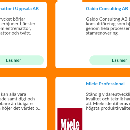
attor i Uppsala AB
Gaido Consulting AB
rycket börjar i
Gaido Consultng AB ä
 erbjuder tjänster
konsultföretag som hj
om entrémattor,
genom hela processe
attor och tvätt.
stamrenovering.
Läs mer
Läs mer
Miele Professional
 kan alla vara
Ständig vidareutveckl
de samtidigt och
kvalitet och teknik har 
bare än tidigare.
att Miele identifieras
höjer det värdet på
högsta produktkvalite
d.