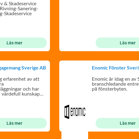
iv & Skadeservice
 Rivning-Sanering-
g-Skadeservice
Läs mer
Läs mer
gagemang Sverige AB
Enomic Fönster Sver
g erfarenhet av att
Enomic är idag en av 
ra
branschledande entr
nläggningar och har
på fönsterbyten.
 värdefull kunskap
-projekt.
Läs mer
Läs mer