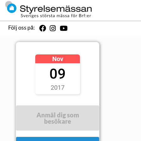
Följ oss på:
Nov
09
2017
Anmäl dig som
besökare