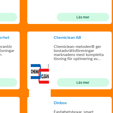
Läs mer
erhet
Chemiclean AB
verantör
Chemiclean-metoden® ger
lösningar
bostadsrättsföreningar
h
marknadens mest kompletta
lösning för optimering av
värmesystem.
Läs mer
Dinbox
Fastighetsboxar, smart