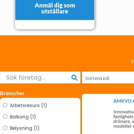
Anmäl dig som
utställare
H
Branscher
AMKVO 
Arbetsresurs (1)
Innovativa
fastighet
Balkong (1)
drönare, v
modeller 
Belysning (1)