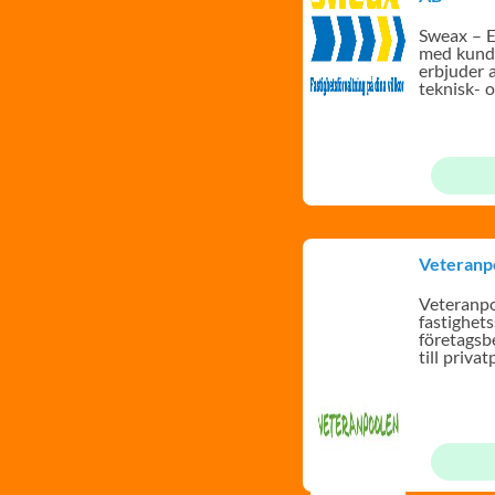
Sweax – E
med kunde
erbjuder a
teknisk- 
förvaltnin
Veteranp
Veteranpo
fastighets
företagsb
till priva