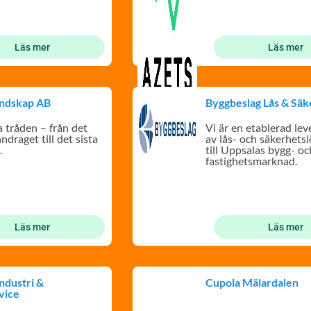
Läs mer
Läs mer
andskap AB
Byggbeslag Lås & Säk
 tråden – från det
Vi är en etablerad le
ndraget till det sista
av lås- och säkerhets
.
till Uppsalas bygg- oc
fastighetsmarknad.
Läs mer
Läs mer
ndustri &
Cupola Mälardalen
vice