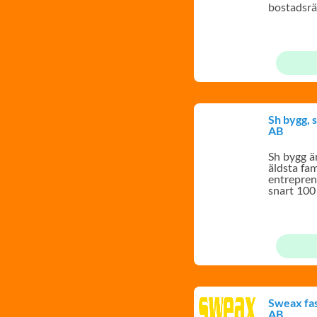
bostadsrä
och proffs
Sh bygg, 
AB
Sh bygg är
äldsta fa
entrepren
snart 100
ansvarsfu
Sweax fas
AB