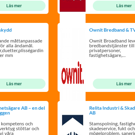
Läs mer
Läs mer
skydd
Ownit Bredband & T
dande måttanpassade
Ownit Broadband lev
för alla ändamål.
bredbandstjänster till
r,duetter,plisségardin
privatpersoner,
ser mm
fastighetsägare,
bostadsrättsförening
företag
Läs mer
Läs mer
hetsägare AB – en del
Relita Industri & Ska
yggen
AB
 kompetens och
Stamspolning, fastighe
erktyg stöttar och
skadeservice, fukt oc
vi våra
mögelproblem, saneri