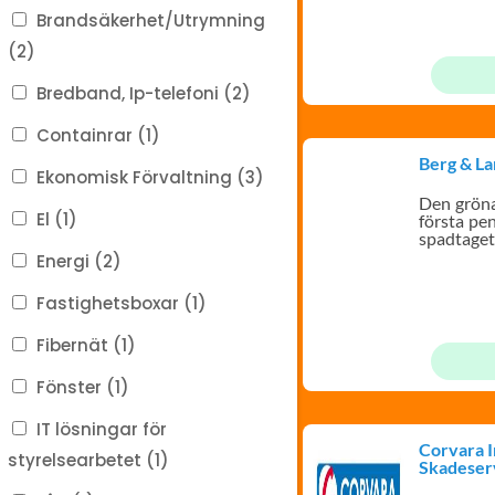
Brandsäkerhet/Utrymning
(2)
Bredband, Ip-telefoni (2)
Containrar (1)
Berg & L
Ekonomisk Förvaltning (3)
Den gröna
El (1)
första pen
spadtaget
Energi (2)
Fastighetsboxar (1)
Fibernät (1)
Fönster (1)
IT lösningar för
Corvara I
styrelsearbetet (1)
Skadeser