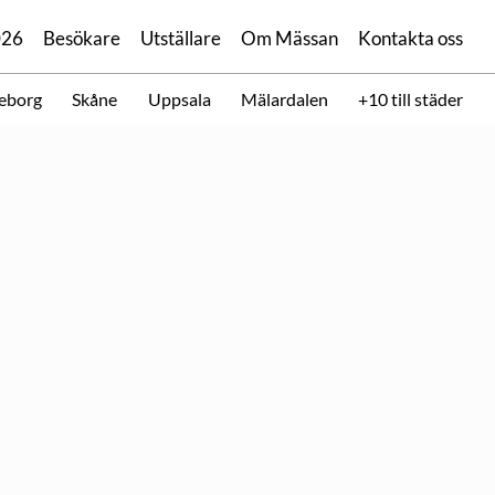
026
Besökare
Utställare
Om Mässan
Kontakta oss
eborg
Skåne
Uppsala
Mälardalen
+10 till städer