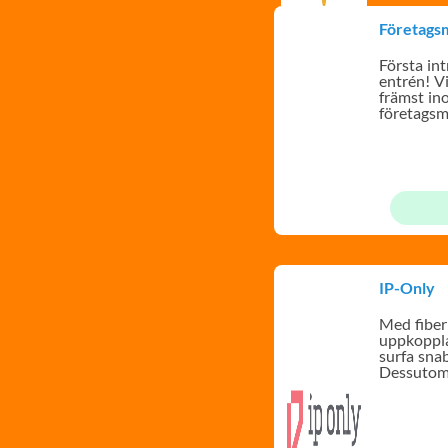
Företagsm
Första int
entrén! Vi
främst in
företagsm
IP-Only
Med fiber
uppkoppla
surfa snab
Dessutom 
din bosta