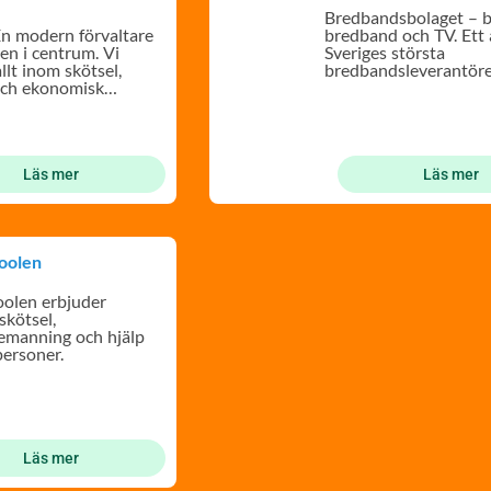
Bredbandsbolaget – 
n modern förvaltare
bredband och TV. Ett 
n i centrum. Vi
Sveriges största
llt inom skötsel,
bredbandsleverantör
och ekonomisk
25 procent av markna
g!
Läs mer
Läs mer
oolen
olen erbjuder
skötsel,
emanning och hjälp
tpersoner.
Läs mer