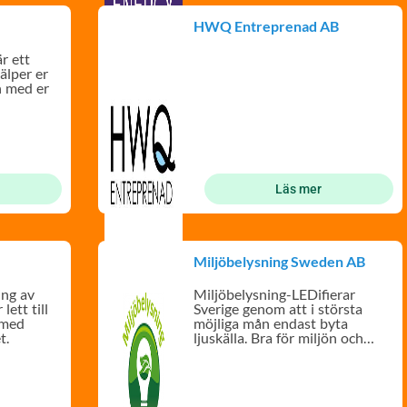
HWQ Entreprenad AB
r ett
älper er
n med er
Läs mer
Miljöbelysning Sweden AB
ing av
Miljöbelysning-LEDifierar
lett till
Sverige genom att i största
 med
möjliga mån endast byta
t.
ljuskälla. Bra för miljön och
plånboken.