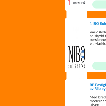
NIBO Sol
Världsle
solskydd 
persienne
er, Marki
RB Fastig
av Riksb
Med bred
moderna v
utvecklar 