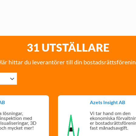
31 UTSTÄLLARE
är hittar du leverantörer till din bostadsrättsföreni
AB
Azets Insight AB
 lösningar,
Vi tar hand om den
sinspektion med
ekonomiska förvaltni
isualiseringar, 3D
er bostadsrättsförenin
och mycket mer!
fast månadsavgift.