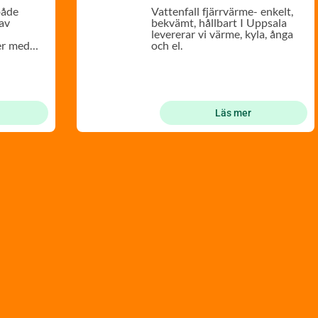
både
Vattenfall fjärrvärme- enkelt,
av
bekvämt, hållbart I Uppsala
levererar vi värme, kyla, ånga
er med
och el.
den.
Läs mer