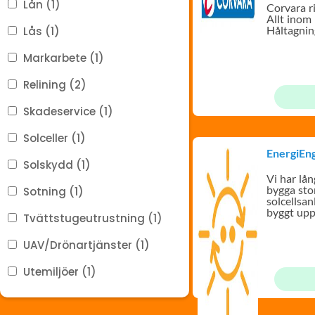
Lån (1)
Corvara r
Allt inom
Håltagnin
Lås (1)
Markarbete (1)
Relining (2)
Skadeservice (1)
Solceller (1)
EnergiEn
Solskydd (1)
Vi har lån
bygga sto
Sotning (1)
solcellsa
byggt upp
Tvättstugeutrustning (1)
kring BRF
UAV/Drönartjänster (1)
Utemiljöer (1)