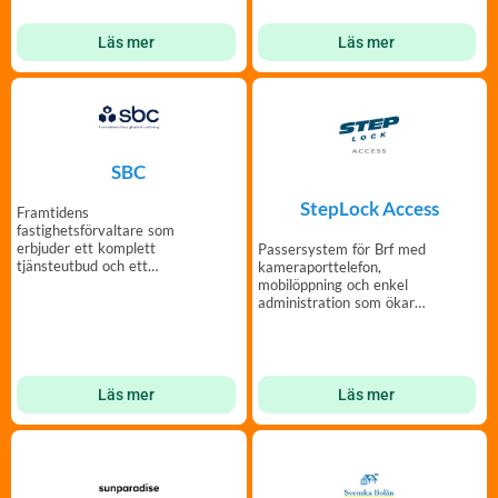
Läs mer
Läs mer
SBC
StepLock Access
Framtidens
fastighetsförvaltare som
erbjuder ett komplett
Passersystem för Brf med
tjänsteutbud och ett
kameraporttelefon,
generöst förmånsprogram
mobilöppning och enkel
för din förening.
administration som ökar
tryggheten i er fastighet.
Läs mer
Läs mer