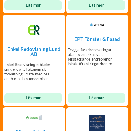
Läs mer
Läs mer
EPT Fönster & Fasad
Enkel Redovisning Lund
Trygga fasadrenoveringar
AB
utan överraskningar.
Rikstäckande entreprenör –
lokala förankringar/kontor
Enkel Redovisning erbjuder
över hela Sverige.
smidig digital ekonomisk
förvaltning. Prata med oss
om hur ni kan modernisera
er förvaltning.
Läs mer
Läs mer