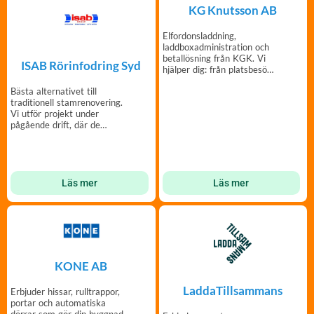
KG Knutsson AB
Elfordonsladdning,
laddboxadministration och
betallösning från KGK. Vi
ISAB Rörinfodring Syd
hjälper dig: från platsbesök
till installation.
Bästa alternativet till
traditionell stamrenovering.
Vi utför projekt under
pågående drift, där de
boende kan bo kvar.
Läs mer
Läs mer
KONE AB
LaddaTillsammans
Erbjuder hissar, rulltrappor,
portar och automatiska
dörrar som gör din byggnad