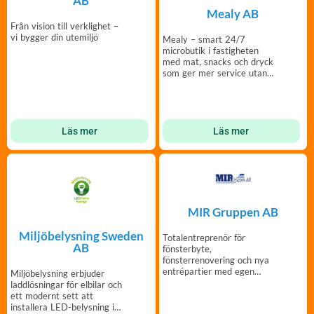
AB
Mealy AB
Från vision till verklighet –
vi bygger din utemiljö
Mealy – smart 24/7
microbutik i fastigheten
med mat, snacks och dryck
som ger mer service utan
mer jobb.
Läs mer
Läs mer
MIR Gruppen AB
Miljöbelysning Sweden
Totalentreprenör för
AB
fönsterbyte,
fönsterrenovering och nya
entrépartier med egen
Miljöbelysning erbjuder
tillverkning och montering.
laddlösningar för elbilar och
ett modernt sett att
installera LED-belysning i