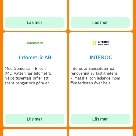
radhusområden.
Läs mer
Läs mer
Infometric AB
INTEROC
Med Gemensam El och
Interoc är specialister på
IMD Vatten har Infometric
renovering av fastighetens
hjälpt tusentals brf:er att
klimatskal och ledande inom
spara pengar och göra en
fönsterbyten över hela
insats för miljön.
Sverige.
Läs mer
Läs mer