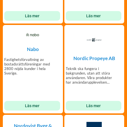
eran fastighet
Läs mer
Läs mer
Nabo
Nordic Propeye AB
Fastighetsförvaltning av
bostadsrättsföreningar med
2800 nöjda kunder i hela
Teknik ska fungera i
Sverige.
bakgrunden, utan att störa
användaren. Våra produkter
har användarupplevelsen
som högsta prioritet.
Läs mer
Läs mer
Nordqvist Bygg &