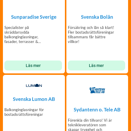
Sunparadise Sverige
Svenska Bolån
Specialister på
Försäkring och lån så klart!
skräddarsydda
Fler bostadsrättsföreningar
balkonginglasningar,
tillsammans får bättre
fasader, terrasser &
villkor!
uteplatser sedan 1985 –
Windoor.
Läs mer
Läs mer
Svenska Lumon AB
Sydantenn o. Tele AB
Balkonginglasningar för
bostadsrättsföreningar
Förenkla din tillvaro! Vi är
teknikleveratören som
skapar trygghet och