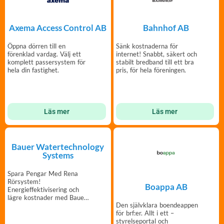
Axema Access Control AB
Bahnhof AB
Öppna dörren till en
Sänk kostnaderna för
förenklad vardag. Välj ett
internet! Snabbt, säkert och
komplett passersystem för
stabilt bredband till ett bra
hela din fastighet.
pris, för hela föreningen.
Läs mer
Läs mer
Bauer Watertechnology
Systems
Spara Pengar Med Rena
Rörsystem!
Boappa AB
Energieffektivisering och
lägre kostnader med Bauer
Den självklara boendeappen
Vattenbehandlingssystem
för brf:er. Allt i ett –
styrelseportal och