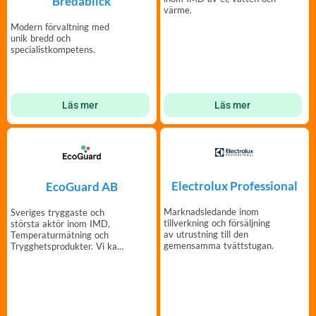
Bredablick
värme.
Modern förvaltning med
unik bredd och
specialistkompetens.
Läs mer
Läs mer
Electrolux Professional
EcoGuard AB
Marknadsledande inom
Sveriges tryggaste och
tillverkning och försäljning
största aktör inom IMD,
av utrustning till den
Temperaturmätning och
gemensamma tvättstugan.
Trygghetsprodukter. Vi kan
mätning!