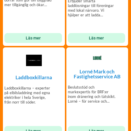
Erbjuder smarta
mer tillgänglig och ökar
laddlösningar till föreningar
dess värde.
med lokal närvaro. Vi
hjälper er att ladda
tillsammans!
Läs mer
Läs mer
Lorné Mark och
Fastighetsservice AB
Laddboxkillarna
Beslutsstöd och
Laddboxkillarna – experter
markexpertis för BRF:er
på elbilsladdning med egna
inom dränering och tätskikt.
elektriker i hela Sverige,
Lorné – för service och
från norr till söder.
kvalitet.
Läs mer
Läs mer