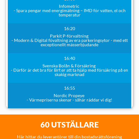
Infometric
- Spara pengar med energimätning – IMD för vatten, el och
temperatur
16:20
Parkit P-förvaltning
- Modern & Digital fövaltning av era parkeringsytor - med ett
exceptionellt mässerbjudande
16:40
Svenska Bolån & Försäkring
- Därför är det bra för Brf:er att ta hjälp med försäkring på en
skakig marknad
16:55
Nordic Propeye
- Värmepriserna skenar - såhär räddar vi dig!
60 UTSTÄLLARE
Här hittar du leverantörer till din bostadsrättsförening