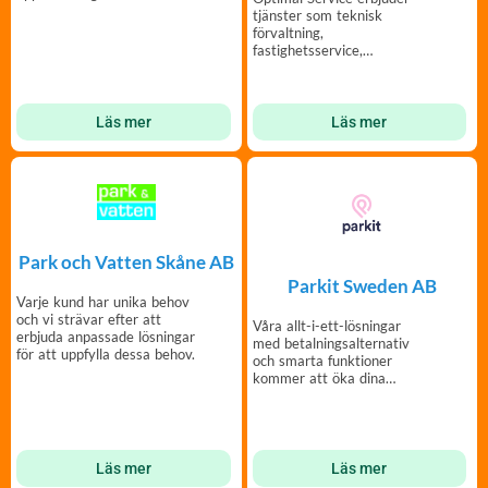
CO2 med upp till 20%.
tjänster som teknisk
förvaltning,
fastighetsservice,
trädgårdsskötsel, lokalvård,
snöskottning.
Läs mer
Läs mer
Park och Vatten Skåne AB
Parkit Sweden AB
Varje kund har unika behov
och vi strävar efter att
Våra allt-i-ett-lösningar
erbjuda anpassade lösningar
med betalningsalternativ
för att uppfylla dessa behov.
och smarta funktioner
kommer att öka dina
parkeringsintäkter!
Läs mer
Läs mer