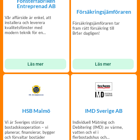
Fönsterfabriken
Entreprenad AB
Försäkringsjämföraren
Vår affärside är enkel, att
installera och leverera
Försäkringsjämföraren tar
kvalitetsfönster med
fram rätt försäkring till
modern teknik för en
Brf.er dagligen!
hållbar utveckling.
Läs mer
Läs mer
HSB Malmö
IMD Sverige AB
Vi är Sveriges största
Individuell Mätning och
bostadskooperation – vi
Debitering (IMD) av värme,
planerar, finansierar, bygger
vatten och el i
och förvaltar bostäder
flerbostadshus och