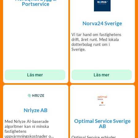
Portservice
Norva24 Sverige
Vi tar hand om fastighetens
drift, året runt. Med lokala
dotterbolag runt om i
Sverige.
Läs mer
Läs mer
Nrlyze AB
Optimal Service Sverige
Med Nrlyze AI-baserade
AB
algoritmer kan ni minska
fastighetens
uppvärmningskostnader och
Optimal Service erbjuder