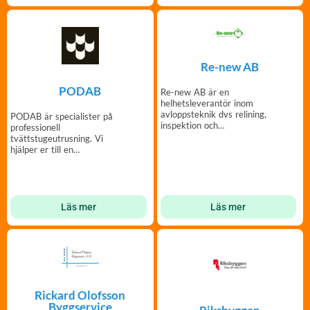
Re-new AB
PODAB
Re-new AB är en
helhetsleverantör inom
avloppsteknik dvs relining,
PODAB är specialister på
inspektion och
professionell
spolning/slamsug.
tvättstugeutrusning. Vi
hjälper er till en
bekymmersfri och trivsam
tvättstuga.
Läs mer
Läs mer
Rickard Olofsson
Byggservice