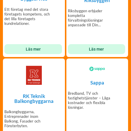
Riksbyggen
Ett företag med det stora
Riksbyggen erbjuder
företagets kompetens, och
kompletta
det lilla företagets
förvaltningslösningar
kundrelationer.
anpassade till Din
bostadsrättsförening.
Läs mer
Läs mer
Sappa
Bredband, TV och
RK Teknik
fastighetstjänster – Låga
Balkongbyggarna
kostnader och flexibla
lösningar.
Balkongbyggarna,
Entreprenader inom
Balkong, Fasader och
Fönsterbyten.