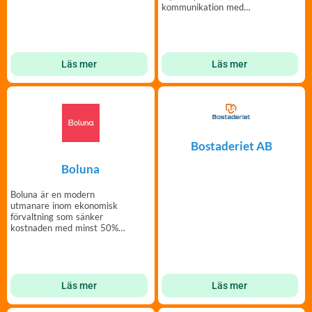
kommunikation med
medlemmar – enkelt och
tryggt.
Läs mer
Läs mer
Bostaderiet AB
Boluna
Boluna är en modern
utmanare inom ekonomisk
förvaltning som sänker
kostnaden med minst 50%
– utan att tumma på
service.
Läs mer
Läs mer