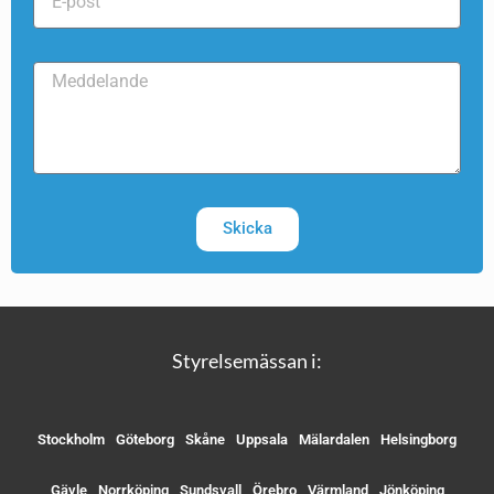
Skicka
Styrelsemässan i:
Stockholm
Göteborg
Skåne
Uppsala
Mälardalen
Helsingborg
Gävle
Norrköping
Sundsvall
Örebro
Värmland
Jönköping