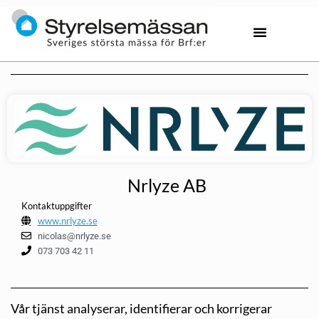
Nrlyze AB
Kontaktuppgifter
www.nrlyze.se
nicolas@nrlyze.se
073 703 42 11
Vår tjänst analyserar, identifierar och korrigerar