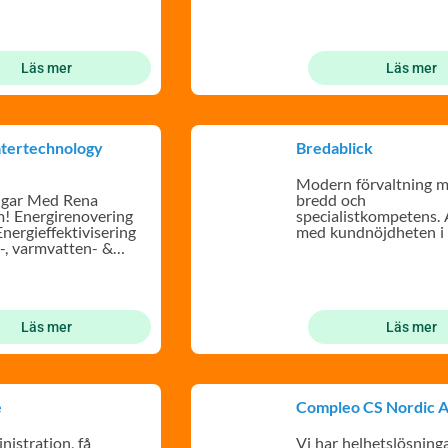
Läs mer
Läs mer
tertechnology
Bredablick
Modern förvaltning m
ngar Med Rena
bredd och
! Energirenovering
specialistkompetens. A
nergieffektivisering
med kundnöjdheten i 
n-, varmvatten- &
tem
Läs mer
Läs mer
e
Compleo CS Nordic 
nistration, få
Vi har helhetslösning