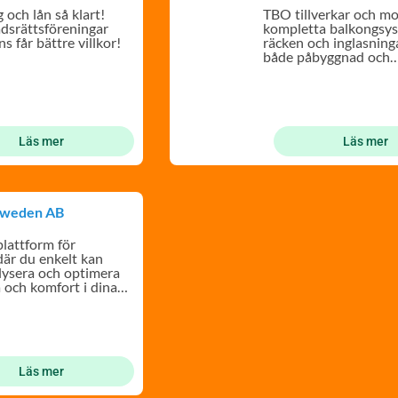
 och lån så klart!
TBO tillverkar och m
adsrättsföreningar
kompletta balkongsy
s får bättre villkor!
räcken och inglasning
både påbyggnad och
nyproduktion.
Läs mer
Läs mer
Sweden AB
plattform för
där du enkelt kan
lysera och optimera
 och komfort i dina
.
Läs mer