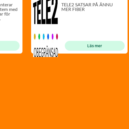
onterar
TELE2 SATSAR PÅ ÄNNU
stem med
MER FIBER
ar för
Läs mer