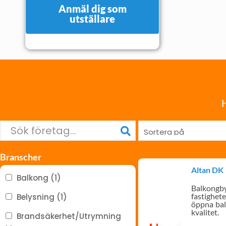
Anmäl dig som
utställare
H
Branscher
Altan DK
Balkong (1)
Balkongby
fastighete
Belysning (1)
öppna ba
kvalitet.
Brandsäkerhet/Utrymning