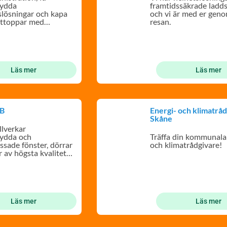
sydda
framtidssäkrade ladds
slösningar och kapa
och vi är med er gen
kttoppar med
resan.
elbilsladdning.
Läs mer
Läs mer
B
Energi- och klimatråd
Skåne
lverkar
sydda och
Träffa din kommunala
sade fönster, dörrar
och klimatrådgivare!
r av högsta kvalitet
design.
Läs mer
Läs mer