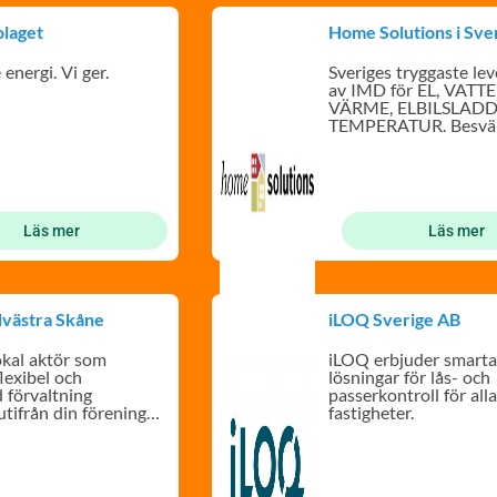
olaget
Home Solutions i Sve
 energi. Vi ger.
Sveriges tryggaste le
av IMD för EL, VATTE
VÄRME, ELBILSLADD
TEMPERATUR. Besvärs
paketerat!
Läs mer
Läs mer
västra Skåne
iLOQ Sverige AB
lokal aktör som
iLOQ erbjuder smart
lexibel och
lösningar för lås- och
 förvaltning
passerkontroll för all
utifrån din förenings
fastigheter.