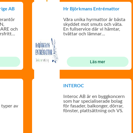
rige AB
Hr Björkmans Entrémattor
verantör
Våra unika hyrmattor är bästa
N,
skyddet mot smuts och väta.
ARE och
En fullservice där vi hämtar,
fritt
tvättar och lämnar
entrémattor.
Läs mer
INTEROC
a
Interoc AB är en byggkoncern
som har specialiserade bolag
a typer av
för fasader, balkonger, dörrar,
fönster, plattsättning och VS.