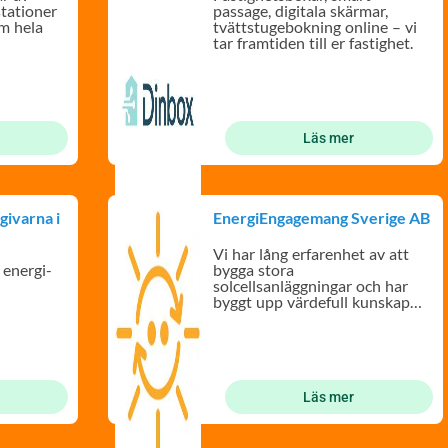
tationer
passage, digitala skärmar,
om hela
tvättstugebokning online – vi
tar framtiden till er fastighet.
Läs mer
givarna i
EnergiEngagemang Sverige AB
Vi har lång erfarenhet av att
 energi-
bygga stora
solcellsanläggningar och har
byggt upp värdefull kunskap
kring BRF-projekt.
Läs mer