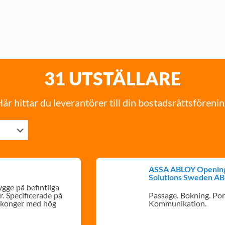
31 UTSTÄLLARE
är hittar du leverantörer till din bostadsrättsföreni
ASSA ABLOY Openin
Solutions Sweden AB
gge på befintliga
r. Specificerade på
Passage. Bokning. Por
lkonger med hög
Kommunikation.