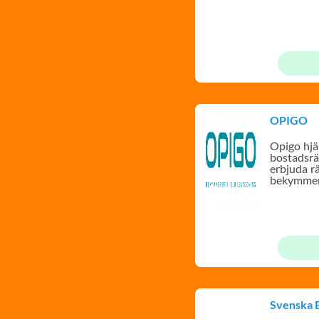
OPIGO
Opigo hjä
bostadsrä
erbjuda r
bekymmers
Svenska 