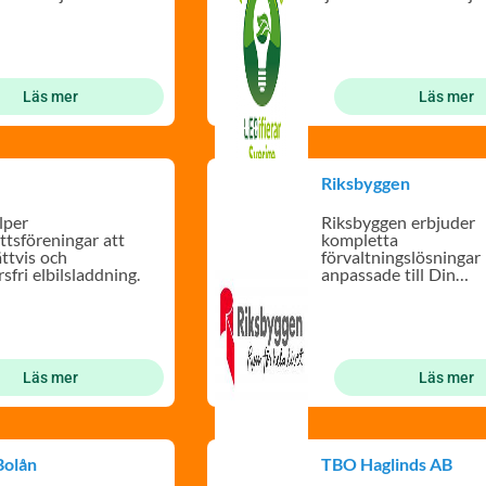
plånboken.
Läs mer
Läs mer
Riksbyggen
lper
Riksbyggen erbjuder
ttsföreningar att
kompletta
ättvis och
förvaltningslösningar
fri elbilsladdning.
anpassade till Din
bostadsrättsförening.
Läs mer
Läs mer
Bolån
TBO Haglinds AB