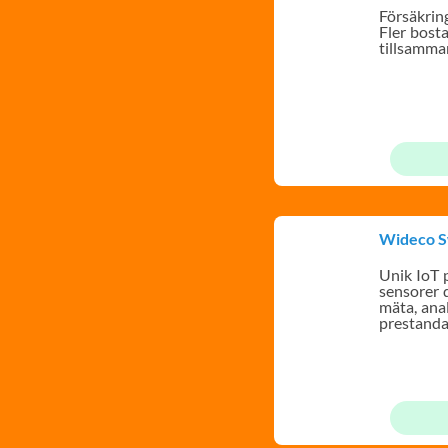
Försäkring
Fler bost
tillsamman
Wideco 
Unik IoT 
sensorer 
mäta, ana
prestanda
byggnader