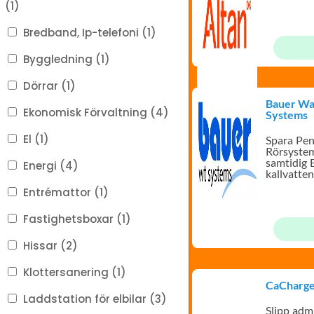
(1)
Bredband, Ip-telefoni (1)
Byggledning (1)
Dörrar (1)
Bauer Wa
Ekonomisk Förvaltning (4)
Systems
El (1)
Spara Pe
Rörsystem
samtidig E
Energi (4)
kallvatte
värmesys
Entrémattor (1)
Fastighetsboxar (1)
Hissar (2)
Klottersanering (1)
CaCharg
Laddstation för elbilar (3)
Slipp admi