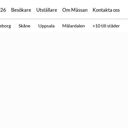
026
Besökare
Utställare
Om Mässan
Kontakta oss
eborg
Skåne
Uppsala
Mälardalen
+10 till städer