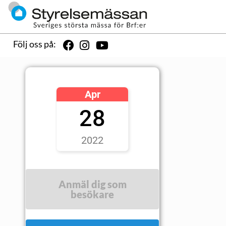
Följ oss på:
Apr
28
2022
Anmäl dig som
besökare