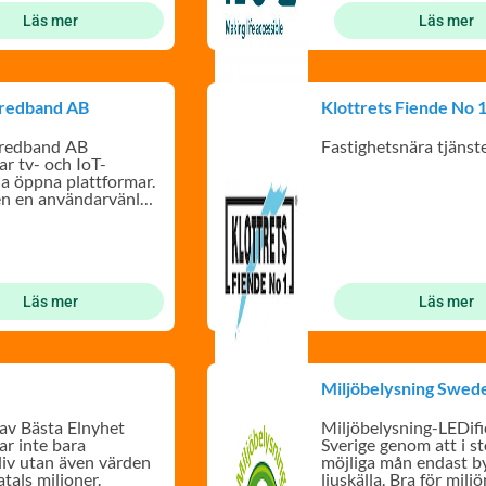
Läs mer
Läs mer
Bredband AB
Klottrets Fiende No 
Bredband AB
Fastighetsnära tjänst
ar tv- och IoT-
ia öppna plattformar.
en en användarvänlig
Läs mer
Läs mer
Miljöbelysning Swed
av Bästa Elnyhet
Miljöbelysning-LEDifi
r inte bara
Sverige genom att i st
iv utan även värden
möjliga mån endast b
tals miljoner.
ljuskälla. Bra för miljön och