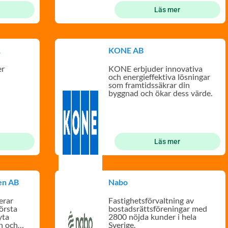
Läs mer
1
KONE AB
er
KONE erbjuder innovativa
och energieffektiva lösningar
som framtidssäkrar din
byggnad och ökar dess värde.
Läs mer
en AB
Nabo
erar
Fastighetsförvaltning av
örsta
bostadsrättsföreningar med
yta
2800 nöjda kunder i hela
Sverige.