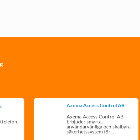
ng
g
Axema Access Control AB
Axema Access Control AB –
ttelefon.
Erbjuder smarta,
användarvänliga och skalbara
säkerhetssystem för
flerbostadshus.