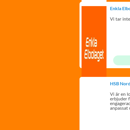
Enkla Elb
Vi tar inte
HSB Nord
Vi är en 
erbjuder f
engagerad
anpassat 
behov!