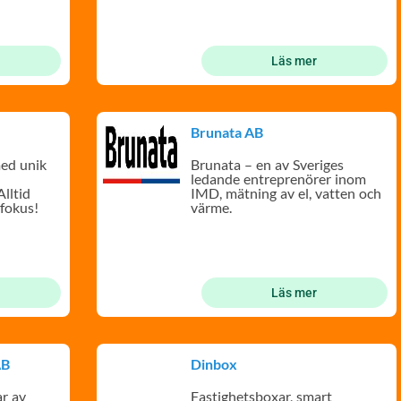
Läs mer
Brunata AB
ed unik
Brunata – en av Sveriges
ledande entreprenörer inom
lltid
IMD, mätning av el, vatten och
fokus!
värme.
Läs mer
AB
Dinbox
ar av
Fastighetsboxar, smart