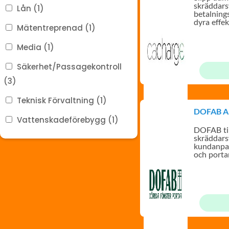
skräddar
Lån (1)
betalning
dyra effe
Mätentreprenad (1)
CaCharge 
Media (1)
Säkerhet/Passagekontroll
(3)
Teknisk Förvaltning (1)
DOFAB A
Vattenskadeförebygg (1)
DOFAB til
skräddar
kundanpas
och porta
och i din 