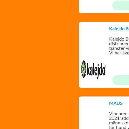
Kalejdo 
Kalejdo 
distribuer
tjänster v
Vi har äv
Brf-app.
MAUS
Vinnaren 
2021rädda
människol
för hundra