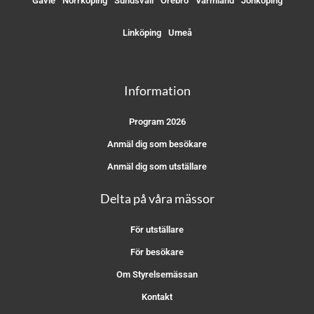
Gävle
Norrköping
Sundsvall
Örebro
Värmland
Jönköping
Linköping
Umeå
Information
Program 2026
Anmäl dig som besökare
Anmäl dig som utställare
Delta på våra mässor
För utställare
För besökare
Om Styrelsemässan
Kontakt