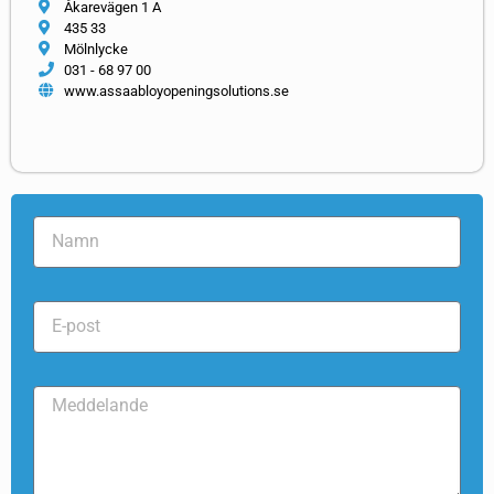
Åkarevägen 1 A
435 33
Mölnlycke
031 - 68 97 00
www.assaabloyopeningsolutions.se