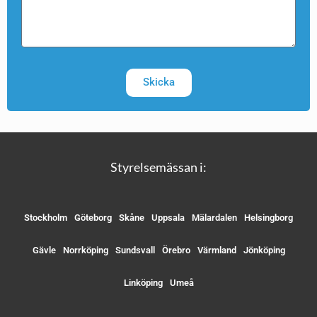
Skicka
Styrelsemässan i:
Stockholm
Göteborg
Skåne
Uppsala
Mälardalen
Helsingborg
Gävle
Norrköping
Sundsvall
Örebro
Värmland
Jönköping
Linköping
Umeå