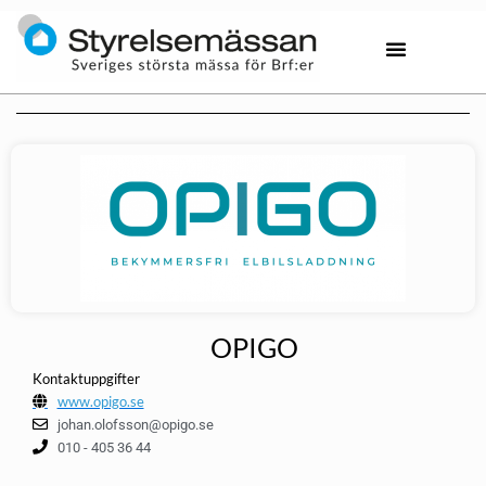
OPIGO
Kontaktuppgifter
www.opigo.se
johan.olofsson@opigo.se
010 - 405 36 44