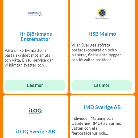
Hr Björkmans
HSB Malmö
Entrémattor
Vi är Sveriges största
bostadskooperation och vi
Våra unika hyrmattor är
planerar, finansierar, bygger
bästa skyddet mot smuts
och förvaltar bostäder.
och väta. En fullservice där
vi hämtar, tvättar och
lämnar entrémattor.
Läs mer
Läs mer
IMD Sverige AB
Individuell Mätning och
Debitering (IMD) av värme,
vatten och el i
iLOQ Sverige AB
flerbostadshus och
radhusområden.