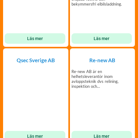
bekymmersfri elbilsladdning.
Läs mer
Läs mer
Qsec Sverige AB
Re-new AB
Re-new AB är en
helhetsleverantör inom
avloppsteknik dvs relining,
inspektion och
spolning/slamsug.
Läs mer
Läs mer