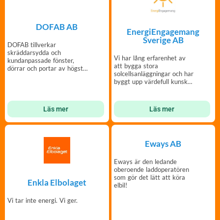
DOFAB AB
EnergiEngagemang
Sverige AB
DOFAB tillverkar
skräddarsydda och
Vi har lång erfarenhet av
kundanpassade fönster,
att bygga stora
dörrar och portar av högsta
solcellsanläggningar och har
kvalitet och i din design.
byggt upp värdefull kunskap
kring BRF-projekt.
Läs mer
Läs mer
Eways AB
Eways är den ledande
oberoende laddoperatören
som gör det lätt att köra
Enkla Elbolaget
elbil!
Vi tar inte energi. Vi ger.