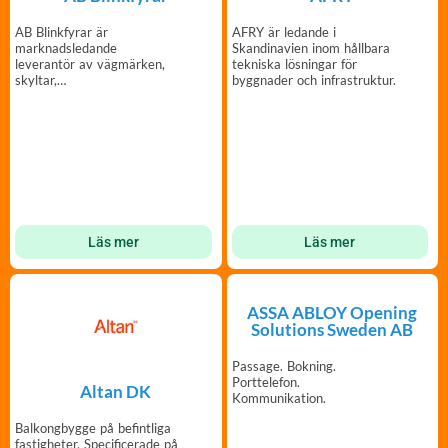
AB Blinkfyrar är
AFRY är ledande i
marknadsledande
Skandinavien inom hållbara
leverantör av vägmärken,
tekniska lösningar för
skyltar,
byggnader och infrastruktur.
vägsäkerhetsprodukter och
mycket mer.
Läs mer
Läs mer
ASSA ABLOY Opening
Solutions Sweden AB
Passage. Bokning.
Porttelefon.
Altan DK
Kommunikation.
Balkongbygge på befintliga
fastigheter. Specificerade på