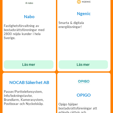
Ngenic
Nabo
Smarta & digitala
Fastighetsförvaltning av
energilösningar!
bostadsrättsföreningar med
2800 nöjda kunder i hela
Sverige.
Läs mer
Läs mer
NOCAB Säkerhet AB
Passer/Porttelefonsystem,
OPIGO
Info/bokningstavlor,
Brandlarm, Kamerasystem,
Postboxar och Nyckelskåp.
Opigo hjälper
bostadsrättsföreningar att
erbjuda rättvis och