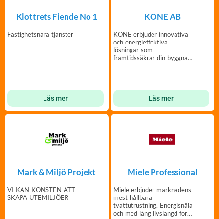
Klottrets Fiende No 1
KONE AB
Fastighetsnära tjänster
KONE erbjuder innovativa
och energieffektiva
lösningar som
framtidssäkrar din byggnad
och ökar dess värde.
Läs mer
Läs mer
Mark & Miljö Projekt
Miele Professional
VI KAN KONSTEN ATT
Miele erbjuder marknadens
SKAPA UTEMILJÖER
mest hållbara
tvättutrustning. Energisnåla
och med lång livslängd för