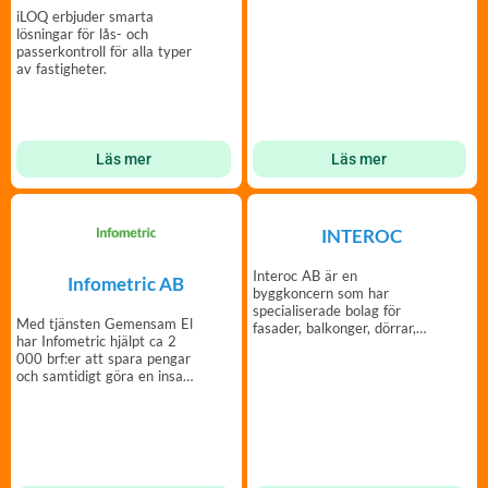
iLOQ erbjuder smarta
lösningar för lås- och
passerkontroll för alla typer
av fastigheter.
Läs mer
Läs mer
INTEROC
Interoc AB är en
Infometric AB
byggkoncern som har
specialiserade bolag för
Med tjänsten Gemensam El
fasader, balkonger, dörrar,
har Infometric hjälpt ca 2
fönster, plattsättning och
000 brf:er att spara pengar
VS.
och samtidigt göra en insats
för miljön.