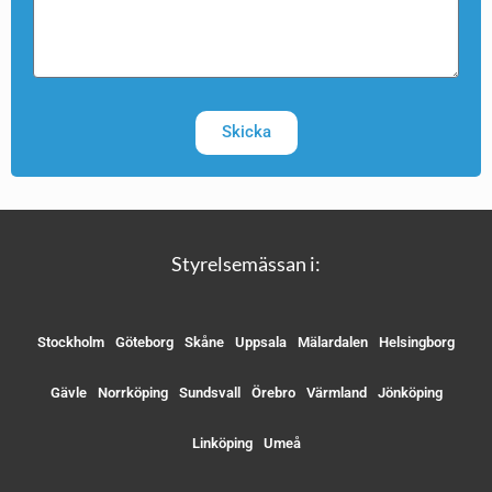
Skicka
Styrelsemässan i:
Stockholm
Göteborg
Skåne
Uppsala
Mälardalen
Helsingborg
Gävle
Norrköping
Sundsvall
Örebro
Värmland
Jönköping
Linköping
Umeå