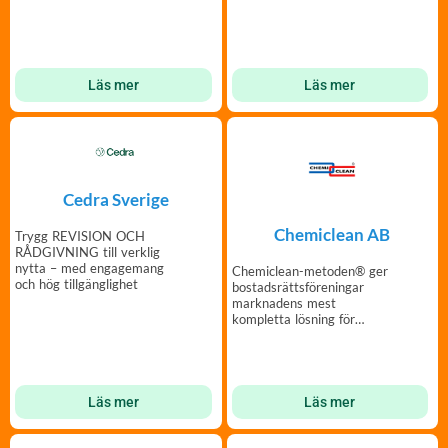
Läs mer
Läs mer
Cedra Sverige
Chemiclean AB
Trygg REVISION OCH
RÅDGIVNING till verklig
nytta – med engagemang
Chemiclean-metoden® ger
och hög tillgänglighet
bostadsrättsföreningar
marknadens mest
kompletta lösning för
optimering av
värmesystem.
Läs mer
Läs mer