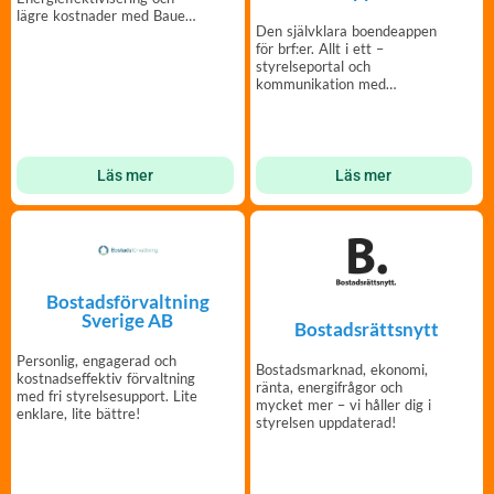
lägre kostnader med Bauer
Den självklara boendeappen
Vattenbehandlingssystem
för brf:er. Allt i ett –
styrelseportal och
kommunikation med
medlemmar – enkelt och
tryggt.
Läs mer
Läs mer
Bostadsförvaltning
Sverige AB
Bostadsrättsnytt
Personlig, engagerad och
Bostadsmarknad, ekonomi,
kostnadseffektiv förvaltning
ränta, energifrågor och
med fri styrelsesupport. Lite
mycket mer – vi håller dig i
enklare, lite bättre!
styrelsen uppdaterad!