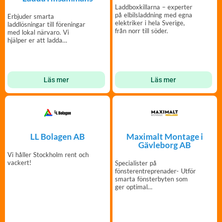
Laddboxkillarna – experter
på elbilsladdning med egna
Erbjuder smarta
elektriker i hela Sverige,
laddlösningar till föreningar
från norr till söder.
med lokal närvaro. Vi
hjälper er att ladda
tillsammans!
Läs mer
Läs mer
LL Bolagen AB
Maximalt Montage i
Gävleborg AB
Vi håller Stockholm rent och
vackert!
Specialister på
fönsterentreprenader- Utför
smarta fönsterbyten som
ger optimal
energieffektivisering i
kombination med