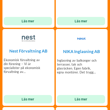
begränsat med utrymm
Läs mer
Läs mer
Nest Förvaltning AB
NIKA Inglasning AB
Ekonomisk förvaltning av
Inglasning av balkonger och
din förening – Vi är
terrasser, tak och
specialister på ekonomisk
glasräcken. Egen fabrik,
förvaltning av
egna montörer. Det trygga
bostadsrättsföreningar.
valet sedan 1988.
Läs mer
Läs mer