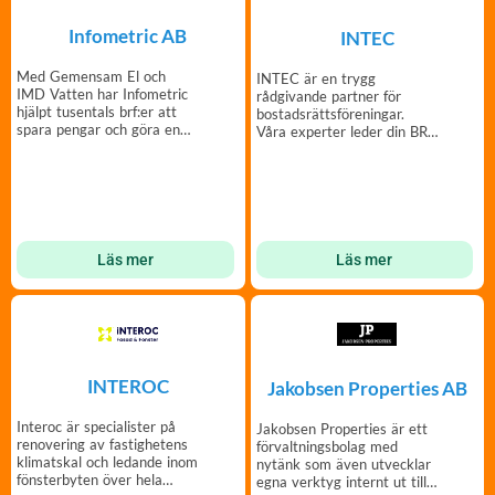
Infometric AB
INTEC
Med Gemensam El och
INTEC är en trygg
IMD Vatten har Infometric
rådgivande partner för
hjälpt tusentals brf:er att
bostadsrättsföreningar.
spara pengar och göra en
Våra experter leder din BRF
insats för miljön.
genom fastighetsprojekt.
Läs mer
Läs mer
INTEROC
Jakobsen Properties AB
Interoc är specialister på
Jakobsen Properties är ett
renovering av fastighetens
förvaltningsbolag med
klimatskal och ledande inom
nytänk som även utvecklar
fönsterbyten över hela
egna verktyg internt ut till