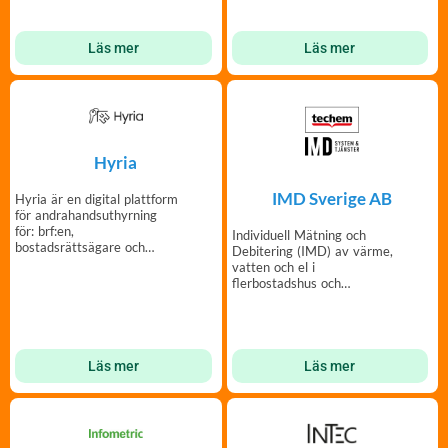
Läs mer
Läs mer
Hyria
IMD Sverige AB
Hyria är en digital plattform
för andrahandsuthyrning
för: brf:en,
Individuell Mätning och
bostadsrättsägare och
Debitering (IMD) av värme,
hyresgäster.
vatten och el i
flerbostadshus och
radhusområden.
Läs mer
Läs mer