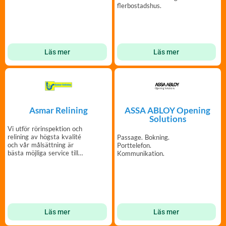
Golv.
flerbostadshus.
Läs mer
Läs mer
ASSA ABLOY Opening
Asmar Relining
Solutions
Vi utför rörinspektion och
relining av högsta kvalité
Passage. Bokning.
och vår målsättning är
Porttelefon.
bästa möjliga service till
Kommunikation.
våra kunder.
Läs mer
Läs mer