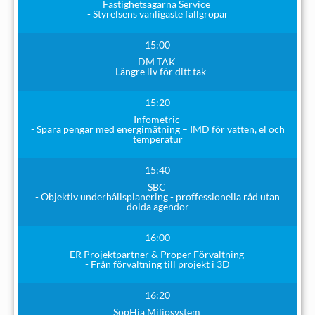
Fastighetsägarna Service
- Styrelsens vanligaste fallgropar
15:00
DM TAK
- Längre liv för ditt tak
15:20
Infometric
- Spara pengar med energimätning – IMD för vatten, el och
temperatur
15:40
SBC
- Objektiv underhållsplanering - proffessionella råd utan
dolda agendor
16:00
ER Projektpartner & Proper Förvaltning
- Från förvaltning till projekt i 3D
16:20
SopHia Miljösystem