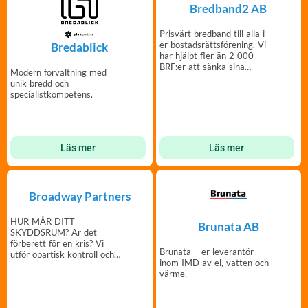
Bredband2 AB
Prisvärt bredband till alla i
er bostadsrättsförening. Vi
Bredablick
har hjälpt fler än 2 000
BRF:er att sänka sina
Modern förvaltning med
kostnader
unik bredd och
specialistkompetens.
Läs mer
Läs mer
Broadway Partners
HUR MÅR DITT
Brunata AB
SKYDDSRUM? Är det
förberett för en kris? Vi
Brunata – er leverantör
utför opartisk kontroll och
inom IMD av el, vatten och
rapport av status på
värme.
skyddsrummet.