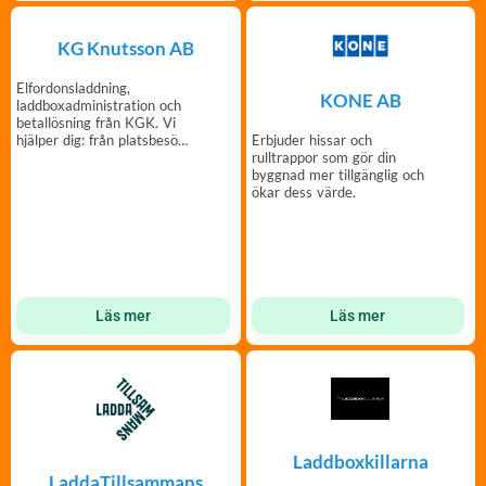
KG Knutsson AB
Elfordonsladdning,
KONE AB
laddboxadministration och
betallösning från KGK. Vi
hjälper dig: från platsbesök
Erbjuder hissar och
till installation.
rulltrappor som gör din
byggnad mer tillgänglig och
ökar dess värde.
Läs mer
Läs mer
Laddboxkillarna
LaddaTillsammans