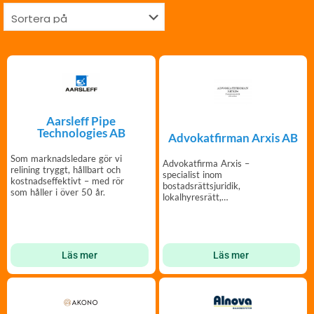
Aarsleff Pipe
Technologies AB
Advokatfirman Arxis AB
Som marknadsledare gör vi
Advokatfirma Arxis –
relining tryggt, hållbart och
specialist inom
kostnadseffektivt – med rör
bostadsrättsjuridik,
som håller i över 50 år.
lokalhyresrätt,
fastighetsrätt och
domstolsprocesser
Läs mer
Läs mer