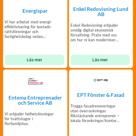
Enkel Redovisning Lund
Energispar
AB
Vi har arbetat med energi­
Enkel Redovisning erbjuder
effektivisering för bostads­
smidig digital ekonomisk
rätts­föreningar och
förvaltning. Prata med oss
fastighets­bolag sedan
om hur ni kan modernisera
1975.
er förvaltning.
Läs mer
Läs mer
EPT Fönster & Fasad
Entema Entreprenader
och Service AB
Trygga fasadrenoveringar
utan överraskningar.
Vi erbjuder helhetslösningar
Rikstäckande entreprenör –
för tvättstugor i
lokala förankringar/kontor
flerfamiljshus.
över hela Sverige.