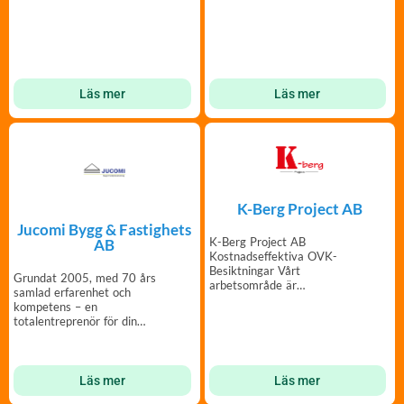
Sverige.
sina kunder.
Läs mer
Läs mer
K-Berg Project AB
Jucomi Bygg & Fastighets
K-Berg Project AB
AB
Kostnadseffektiva OVK-
Besiktningar Vårt
Grundat 2005, med 70 års
arbetsområde är
samlad erfarenhet och
Stockholm/Mälardalen
kompetens – en
totalentreprenör för din
fastighet.
Läs mer
Läs mer