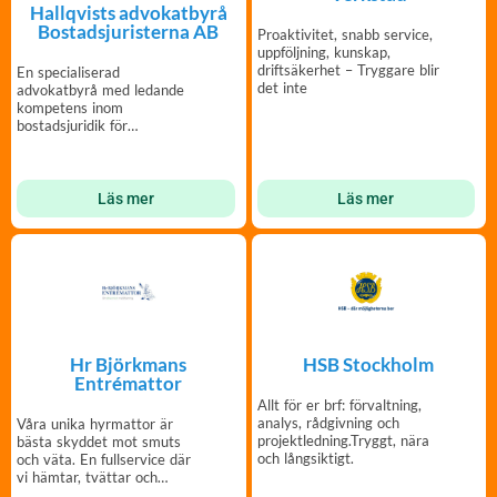
Hallqvists advokatbyrå
Bostadsjuristerna AB
Proaktivitet, snabb service,
uppföljning, kunskap,
driftsäkerhet – Tryggare blir
En specialiserad
det inte
advokatbyrå med ledande
kompetens inom
bostadsjuridik för
bostadsrättsföreningar och
fastighetsägare.
Läs mer
Läs mer
Hr Björkmans
HSB Stockholm
Entrémattor
Allt för er brf: förvaltning,
analys, rådgivning och
Våra unika hyrmattor är
projektledning.Tryggt, nära
bästa skyddet mot smuts
och långsiktigt.
och väta. En fullservice där
vi hämtar, tvättar och
lämnar entrémattor.