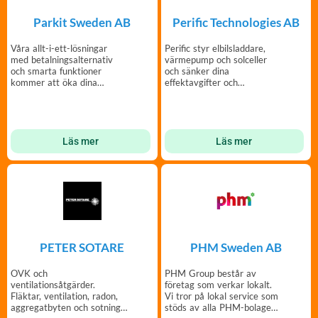
Parkit Sweden AB
Perific Technologies AB
Våra allt-i-ett-lösningar
Perific styr elbilsladdare,
med betalningsalternativ
värmepump och solceller
och smarta funktioner
och sänker dina
kommer att öka dina
effektavgifter och
parkeringsintäkter!
elkostnader -helt
automatiskt.
Läs mer
Läs mer
PETER SOTARE
PHM Sweden AB
OVK och
PHM Group består av
ventilationsåtgärder.
företag som verkar lokalt.
Fläktar, ventilation, radon,
Vi tror på lokal service som
aggregatbyten och sotning.
stöds av alla PHM-bolagens