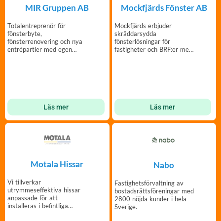
Mockfjärds Fönster AB
MIR Gruppen AB
Mockfjärds erbjuder
Totalentreprenör för
skräddarsydda
fönsterbyte,
fönsterlösningar för
fönsterrenovering och nya
fastigheter och BRF:er med
entrépartier med egen
över 300 000 genomförda
tillverkning och montering.
fönsterbyten.
Läs mer
Läs mer
Motala Hissar
Nabo
Vi tillverkar
Fastighetsförvaltning av
utrymmeseffektiva hissar
bostadsrättsföreningar med
anpassade för att
2800 nöjda kunder i hela
installeras i befintliga
Sverige.
byggnader som har