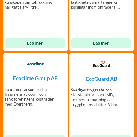
kunskapen om takläggning
fastigheter, smarta energi
har gått i arv i tre
lösningar inom områdena el,
generationer.
värme, vatten
Läs mer
Läs mer
Ecoclime Group AB
EcoGuard AB
Spara energi som redan
Sveriges tryggaste och
finns i era avlopp – och
största aktör inom IMD,
sänk föreningens kostnader
Temperaturmätning och
med Evertherm.
Trygghetsprodukter. Vi kan
mätning!