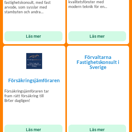
kvalitetsfönster med
fastighetskonsult, med fast
modern teknik för en
arvode, som sysslar med
hållbar utveckling.
stambyten och andra
entreprenader.
Läs mer
Läs mer
Förvaltarna
Fastighetskonsult i
Sverige
Försäkringsjämföraren
Försäkringsjämföraren tar
fram rätt försäkring till
Brf.er dagligen!
Läs mer
Läs mer