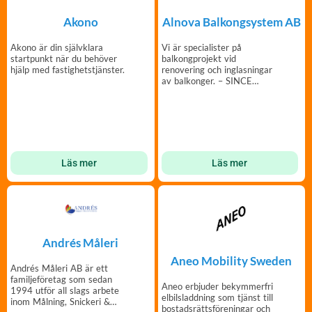
Akono
Alnova Balkongsystem AB
Akono är din självklara
Vi är specialister på
startpunkt när du behöver
balkongprojekt vid
hjälp med fastighetstjänster.
renovering och inglasningar
av balkonger. – SINCE
1979.
Läs mer
Läs mer
Andrés Måleri
Aneo Mobility Sweden
Andrés Måleri AB är ett
familjeföretag som sedan
Aneo erbjuder bekymmerfri
1994 utför all slags arbete
elbilsladdning som tjänst till
inom Målning, Snickeri &
bostadsrättsföreningar och