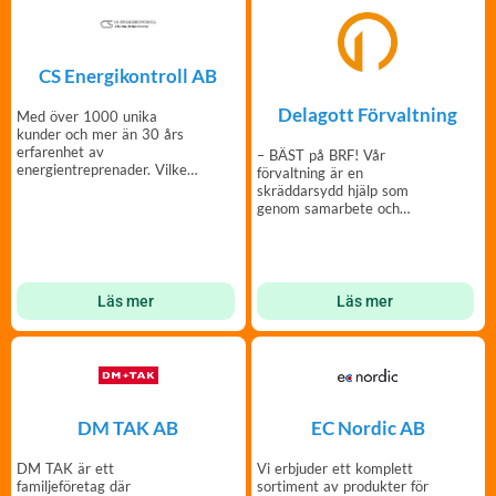
CS Energikontroll AB
Delagott Förvaltning
Med över 1000 unika
kunder och mer än 30 års
erfarenhet av
– BÄST på BRF! Vår
energientreprenader. Vilket
förvaltning är en
program är aktuellt för er?
skräddarsydd hjälp som
genom samarbete och
engagemang utvecklar din
brf.
Läs mer
Läs mer
DM TAK AB
EC Nordic AB
DM TAK är ett
Vi erbjuder ett komplett
familjeföretag där
sortiment av produkter för