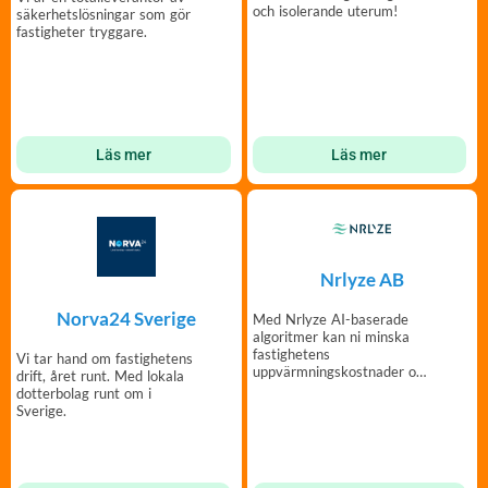
och isolerande uterum!
säkerhetslösningar som gör
fastigheter tryggare.
Läs mer
Läs mer
Nrlyze AB
Norva24 Sverige
Med Nrlyze AI-baserade
algoritmer kan ni minska
fastighetens
Vi tar hand om fastighetens
uppvärmningskostnader och
drift, året runt. Med lokala
CO2 med upp till 20%.
dotterbolag runt om i
Sverige.