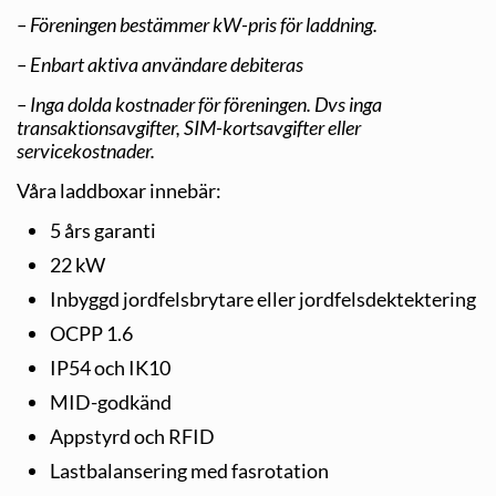
– Föreningen bestämmer kW-pris för laddning.
– Enbart aktiva användare debiteras
– Inga dolda kostnader för föreningen. Dvs inga
transaktionsavgifter, SIM-kortsavgifter eller
servicekostnader.
Våra laddboxar innebär:
5 års garanti
22 kW
Inbyggd jordfelsbrytare eller jordfelsdektektering
OCPP 1.6
IP54 och IK10
MID-godkänd
Appstyrd och RFID
Lastbalansering med fasrotation