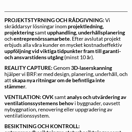
PROJEKTSTYRNING OCH RÅDGIVNING:
Vi
skräddarsyr lösningar inom
projektledning,
projektering
samt
upphandling, underhållsplanering
och
entreprenörssamarbete
. Efter avslutat projekt
erbjuds alla våra kunder en mycket kostnadseffektiv
uppföljning vid viktiga tidpunkter fram till garanti-
och ansvarstidens utgång
(minst 10 år).
REALITY CAPTURE:
Genom
3D-laserskanning
hjälper vi BRF:er med design, planering, underhåll, och
att
skapa nya ritningar om de befintliga inte
stämmer
.
VENTILATION:
OVK
samt
analys och utvärdering av
ventilationssystemens behov
i byggnader, oavsett
nybyggnation, reno­vering eller uppgradering av
ventilationssystem.
BESIKTNING OCH KONTROLL: