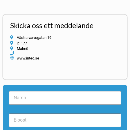
Skicka oss ett meddelande
Västra varvsgatan 19
21177
Malmö
www.intec.se