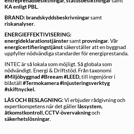
entreprenadbesiktningar, status­besiktningar
samt
KA enligt PBL
.
BRAND:
brandskyddsbeskrivningar
samt
riskanalyser
.
ENERGIEFFEKTIVISERING:
energideklarationstjänster
samt
prov­ningar
. Vår
energicertifieringstjänst
säkerställer att en byggnad
uppfyller nödvändiga standarder för energiprestanda.
INTEC är så lokala som möjligt. Så globala som
nödvändigt. Energi & Driftstöd. Från taxonomi
#Miljöbyggnad #Breeam #LEED,
till ingenjörer i
blåställ
#Termokamera #injusteringsverktyg
#skiftnyckel.
LÅS OCH BESLAGNING:
Vi erbjuder rådgivning och
expertkompetens när det gäller
låssystem,
åtkomstkontroll, CCTV-övervakning
och
säkerhetslösningar
.