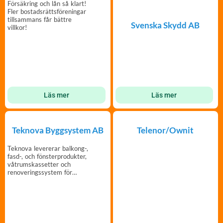
Försäkring och lån så klart!
Fler bostadsrättsföreningar
tillsammans får bättre
Svenska Skydd AB
villkor!
Läs mer
Läs mer
Teknova Byggsystem AB
Telenor/Ownit
Teknova levererar balkong-,
fasd-, och fönsterprodukter,
våtrumskassetter och
renoveringssystem för
våtrum.