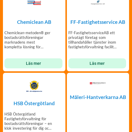
Chemiclean AB
FF-Fastighetsservice AB
Chemiclean-metoden® ger
FF-FastighetsserviceAB ett
bostadsrättsföreningar
privatägt företag som
marknadens mest
tillhandahåller tjänster inom
kompletta lösning för
fastighetsförvaltning facility
optimering av
management
värmesystem.
Läs mer
Läs mer
Måleri-Hantverkarna AB
HSB Östergötland
HSB Östergötland
Fastighetsförvaltning för
bostadsrättsföreningar – en
klok investering för dig och