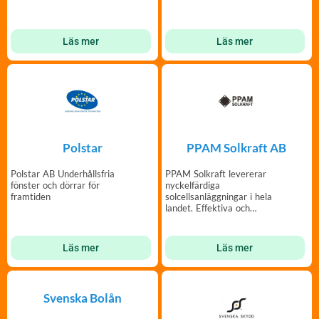
dina grannar
Läs mer
Läs mer
Polstar
PPAM Solkraft AB
Polstar AB Underhållsfria
PPAM Solkraft levererar
fönster och dörrar för
nyckelfärdiga
framtiden
solcellsanläggningar i hela
landet. Effektiva och
väldesignade
solkraftsystem.
Läs mer
Läs mer
Svenska Bolån