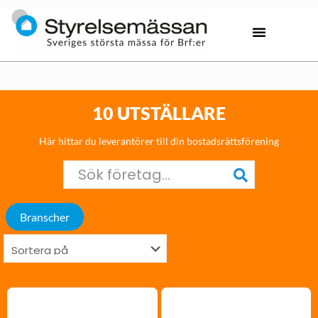
10 UTSTÄLLARE
Här hittar du leverantörer till din bostadsrättsförening
Branscher