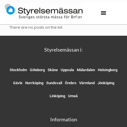
There are no posts on the list.
Styrelsemässan i:
Stockholm
Göteborg
Skåne
Uppsala
Mälardalen
Helsingborg
Gävle
Norrköping
Sundsvall
Örebro
Värmland
Jönköping
Linköping
Umeå
Information