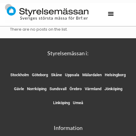
There are no posts on the list.
Styrelsemässan i:
Stockholm
Göteborg
Skåne
Uppsala
Mälardalen
Helsingborg
Gävle
Norrköping
Sundsvall
Örebro
Värmland
Jönköping
Linköping
Umeå
Information