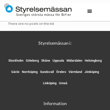
There are no posts on the list.
Styrelsemässan i:
Stockholm
Göteborg
Skåne
Uppsala
Mälardalen
Helsingborg
Gävle
Norrköping
Sundsvall
Örebro
Värmland
Jönköping
Linköping
Umeå
Information