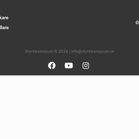
kare
O
lare
Styrelsemässan © 2026 | info@styrelsemassan.se