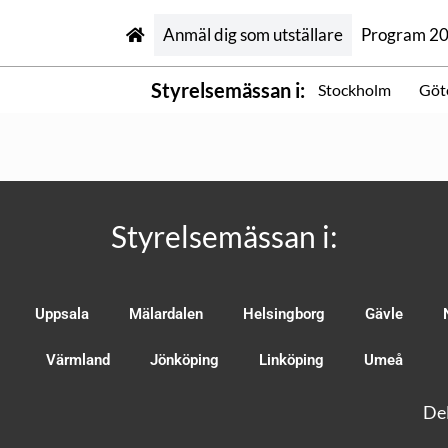
Anmäl dig som utställare
Program 2
Styrelsemässan i:
Stockholm
Göt
Styrelsemässan i:
Uppsala
Mälardalen
Helsingborg
Gävle
Värmland
Jönköping
Linköping
Umeå
Del