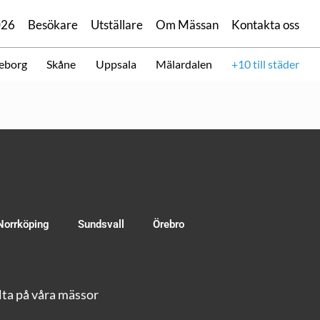
026
Besökare
Utställare
Om Mässan
Kontakta oss
eborg
Skåne
Uppsala
Mälardalen
+10 till städer
Norrköping
Sundsvall
Örebro
ta på våra mässor