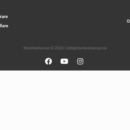
kare
O
lare
Styrelsemässan © 2026 | info@styrelsemassan.se