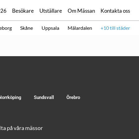
026
Besökare
Utställare
Om Mässan
Kontakta oss
eborg
Skåne
Uppsala
Mälardalen
+10 till städer
Norrköping
Sundsvall
Örebro
ta på våra mässor