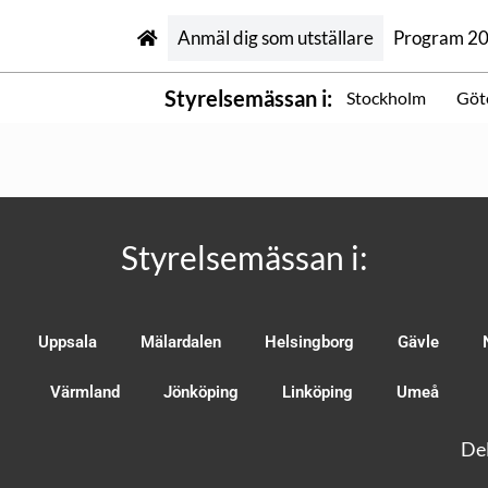
Anmäl dig som utställare
Program 2
Styrelsemässan i:
Stockholm
Göt
Styrelsemässan i:
Uppsala
Mälardalen
Helsingborg
Gävle
Värmland
Jönköping
Linköping
Umeå
Del