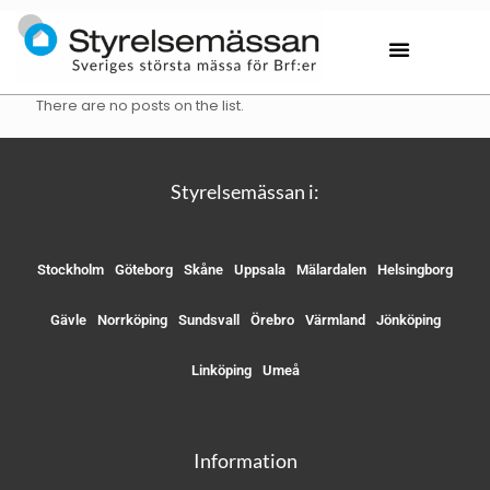
There are no posts on the list.
Styrelsemässan i:
Stockholm
Göteborg
Skåne
Uppsala
Mälardalen
Helsingborg
Gävle
Norrköping
Sundsvall
Örebro
Värmland
Jönköping
Linköping
Umeå
Information