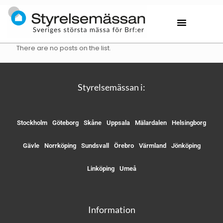
There are no posts on the list.
Styrelsemässan i:
Stockholm
Göteborg
Skåne
Uppsala
Mälardalen
Helsingborg
Gävle
Norrköping
Sundsvall
Örebro
Värmland
Jönköping
Linköping
Umeå
Information