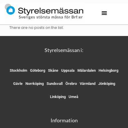
There are no posts on the list.
Styrelsemässan i:
Stockholm
Göteborg
Skåne
Uppsala
Mälardalen
Helsingborg
Gävle
Norrköping
Sundsvall
Örebro
Värmland
Jönköping
Linköping
Umeå
Information