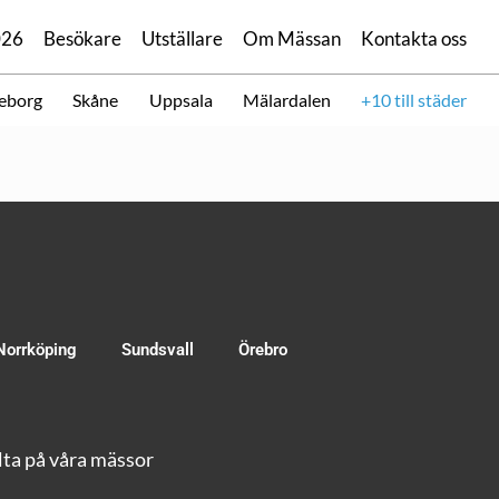
026
Besökare
Utställare
Om Mässan
Kontakta oss
eborg
Skåne
Uppsala
Mälardalen
+10 till städer
Norrköping
Sundsvall
Örebro
ta på våra mässor