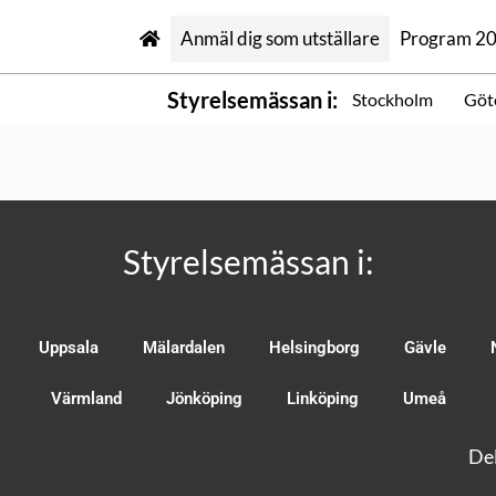
Anmäl dig som utställare
Program 2
Styrelsemässan i:
Stockholm
Göt
Styrelsemässan i:
Uppsala
Mälardalen
Helsingborg
Gävle
Värmland
Jönköping
Linköping
Umeå
Del