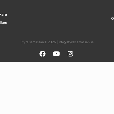
kare
O
lare
Styrelsemässan © 2026 | info@styrelsemassan.se