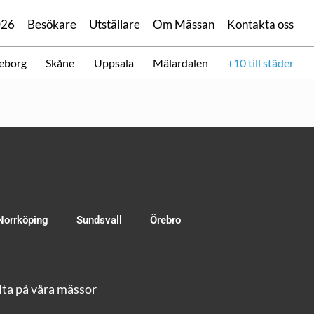
026
Besökare
Utställare
Om Mässan
Kontakta oss
eborg
Skåne
Uppsala
Mälardalen
+10 till städer
Norrköping
Sundsvall
Örebro
ta på våra mässor