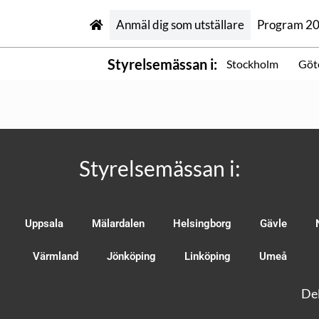
Anmäl dig som utställare
Program 2
Styrelsemässan i:
Stockholm
Göt
Styrelsemässan i:
Uppsala
Mälardalen
Helsingborg
Gävle
Värmland
Jönköping
Linköping
Umeå
Del