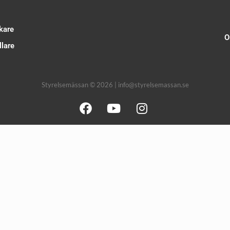
kare
O
lare
Styrelsemässan © 2026 | info@styrelsemassan.se