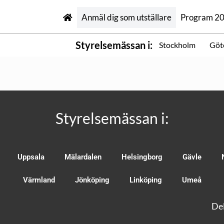
Anmäl dig som utställare
Program 2
Styrelsemässan i:
Stockholm
Göt
Styrelsemässan i:
Uppsala
Mälardalen
Helsingborg
Gävle
Värmland
Jönköping
Linköping
Umeå
Del