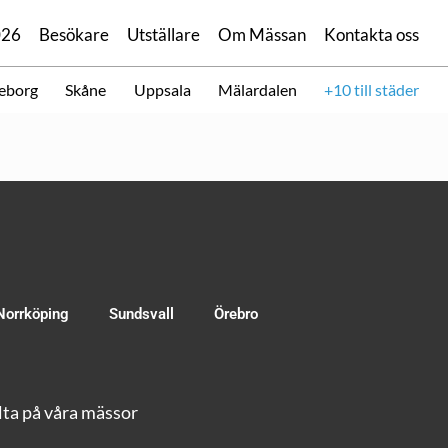
026
Besökare
Utställare
Om Mässan
Kontakta oss
eborg
Skåne
Uppsala
Mälardalen
+10 till städer
Norrköping
Sundsvall
Örebro
ta på våra mässor