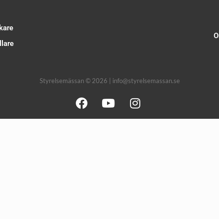
kare
O
lare
Styrelsemässan © 2026 | info@styrelsemassan.se