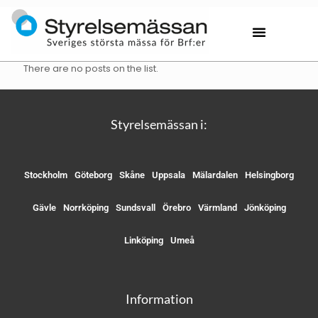
There are no posts on the list.
Styrelsemässan i:
Stockholm
Göteborg
Skåne
Uppsala
Mälardalen
Helsingborg
Gävle
Norrköping
Sundsvall
Örebro
Värmland
Jönköping
Linköping
Umeå
Information