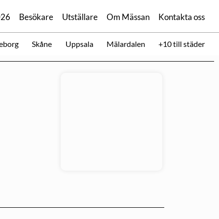
026
Besökare
Utställare
Om Mässan
Kontakta oss
eborg
Skåne
Uppsala
Mälardalen
+10 till städer