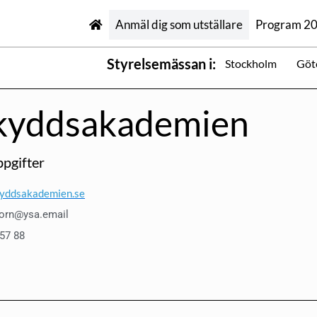
Anmäl dig som utställare
Program 2
Styrelsemässan i:
Stockholm
Göt
kyddsakademien
pgifter
yddsakademien.se
orn@ysa.email
 57 88