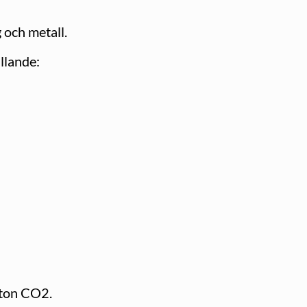
och metall.
llande:
pton CO2.