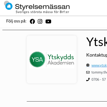
Följ oss på:
Yts
Kontaktup
www.ytsk
tommy.th
0706 - 57