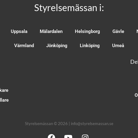
Styrelsemässan i:
Uppsala
Mälardalen
Helsingborg
Gävle
Värmland
Jönköping
Linköping
Umeå
Del
kare
O
lare
Styrelsemässan © 2026 | info@styrelsemassan.se