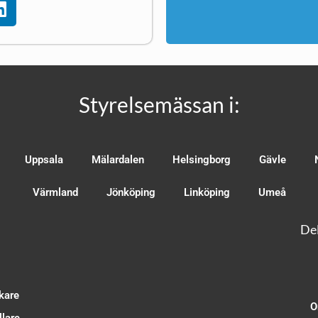
Styrelsemässan i:
Uppsala
Mälardalen
Helsingborg
Gävle
Värmland
Jönköping
Linköping
Umeå
Del
kare
O