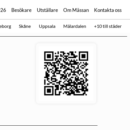
026
Besökare
Utställare
Om Mässan
Kontakta oss
eborg
Skåne
Uppsala
Mälardalen
+10 till städer