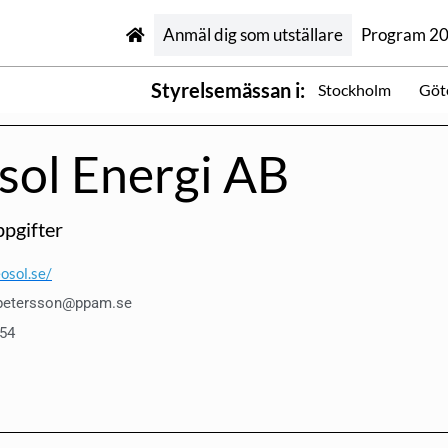
Anmäl dig som utställare
Program 2
Styrelsemässan i:
Stockholm
Göt
sol Energi AB
pgifter
osol.se/
.petersson@ppam.se
54