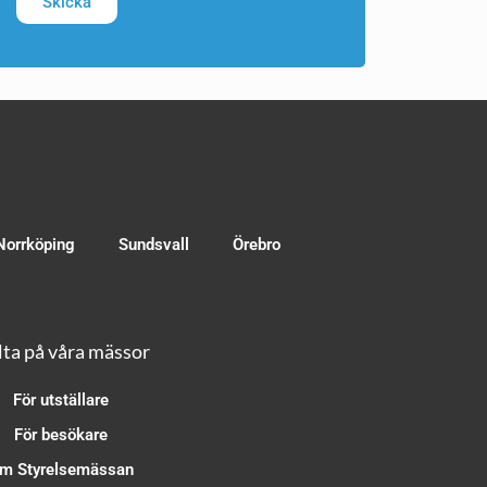
Skicka
Norrköping
Sundsvall
Örebro
ta på våra mässor
För utställare
För besökare
m Styrelsemässan