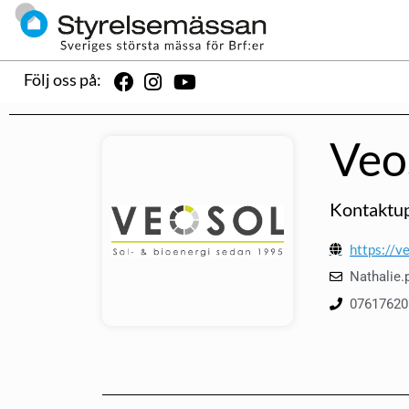
Följ oss på:
Veo
Kontaktup
https://ve
Nathalie
07617620