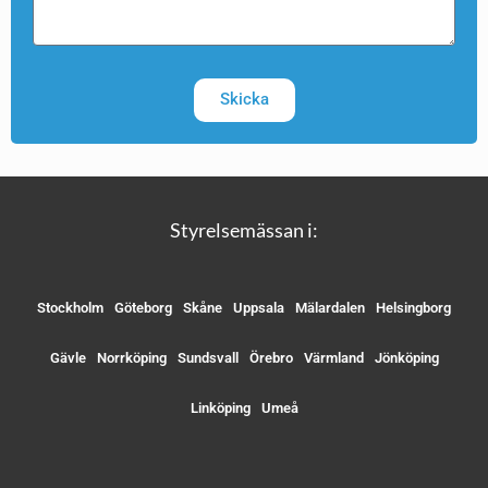
Skicka
Styrelsemässan i:
Stockholm
Göteborg
Skåne
Uppsala
Mälardalen
Helsingborg
Gävle
Norrköping
Sundsvall
Örebro
Värmland
Jönköping
Linköping
Umeå