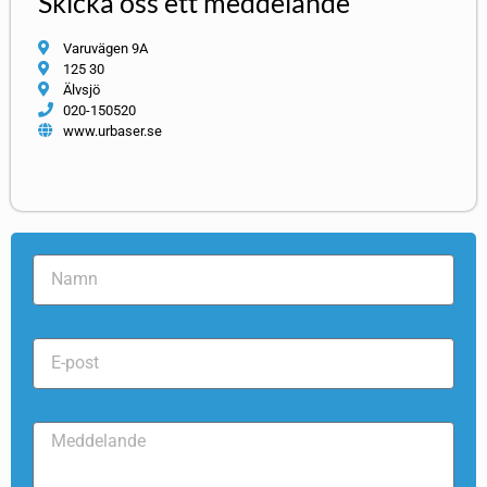
Skicka oss ett meddelande
Varuvägen 9A
125 30
Älvsjö
020-150520
www.urbaser.se