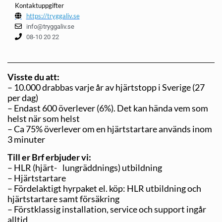
Kontaktuppgifter
https://tryggaliv.se
info@tryggaliv.se
08-10 20 22
Visste du att:
– 10.000 drabbas varje år av hjärtstopp i Sverige (27
per dag)
– Endast 600 överlever (6%). Det kan hända vem som
helst när som helst
– Ca 75% överlever om en hjärtstartare används inom
3 minuter
Till er Brf erbjuder vi:
– HLR (hjärt- lungräddnings) utbildning
– Hjärtstartare
– Fördelaktigt hyrpaket el. köp: HLR utbildning och
hjärtstartare samt försäkring
– Förstklassig installation, service och support ingår
alltid