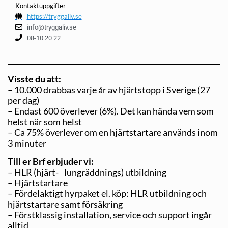
Kontaktuppgifter
https://tryggaliv.se
info@tryggaliv.se
08-10 20 22
Visste du att:
– 10.000 drabbas varje år av hjärtstopp i Sverige (27
per dag)
– Endast 600 överlever (6%). Det kan hända vem som
helst när som helst
– Ca 75% överlever om en hjärtstartare används inom
3 minuter
Till er Brf erbjuder vi:
– HLR (hjärt- lungräddnings) utbildning
– Hjärtstartare
– Fördelaktigt hyrpaket el. köp: HLR utbildning och
hjärtstartare samt försäkring
– Förstklassig installation, service och support ingår
alltid