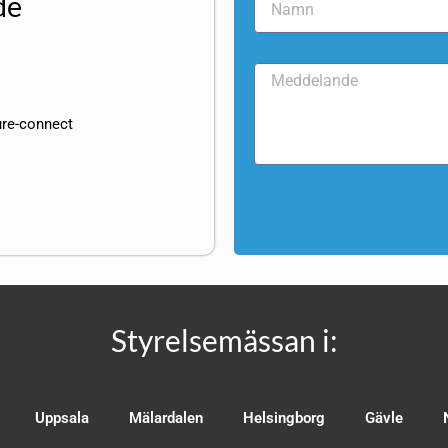
de
ure-connect
Styrelsemässan i:
Uppsala
Mälardalen
Helsingborg
Gävle