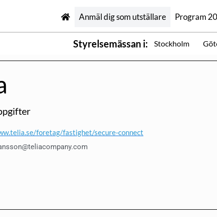
Anmäl dig som utställare
Program 2
Styrelsemässan i:
Stockholm
Göt
a
pgifter
ww.telia.se/foretag/fastighet/secure-connect
ohansson@teliacompany.com