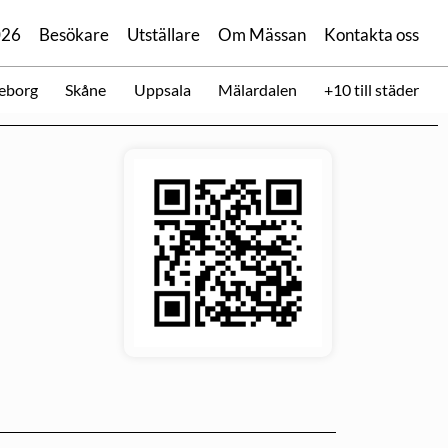
026
Besökare
Utställare
Om Mässan
Kontakta oss
eborg
Skåne
Uppsala
Mälardalen
+10 till städer