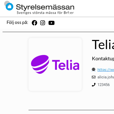
Följ oss på:
Teli
Kontaktup
https://w
alicia.j
123456