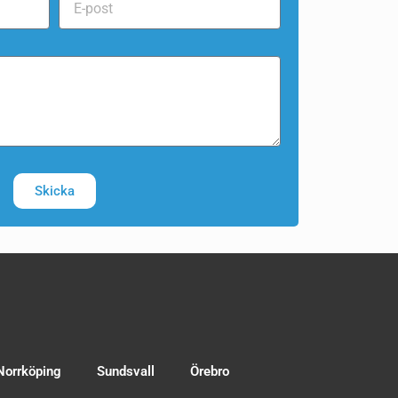
Skicka
Norrköping
Sundsvall
Örebro