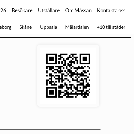
026
Besökare
Utställare
Om Mässan
Kontakta oss
eborg
Skåne
Uppsala
Mälardalen
+10 till städer