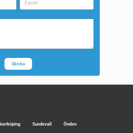
Skicka
Norrköping
Sundsvall
Örebro