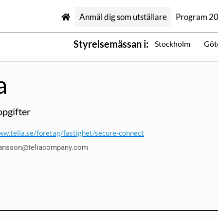
Anmäl dig som utställare
Program 2
Styrelsemässan i:
Stockholm
Göt
a
pgifter
ww.telia.se/foretag/fastighet/secure-connect
ohansson@teliacompany.com