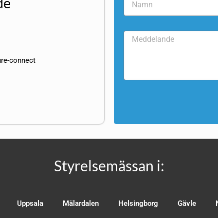
de
ure-connect
Styrelsemässan i:
Uppsala
Mälardalen
Helsingborg
Gävle