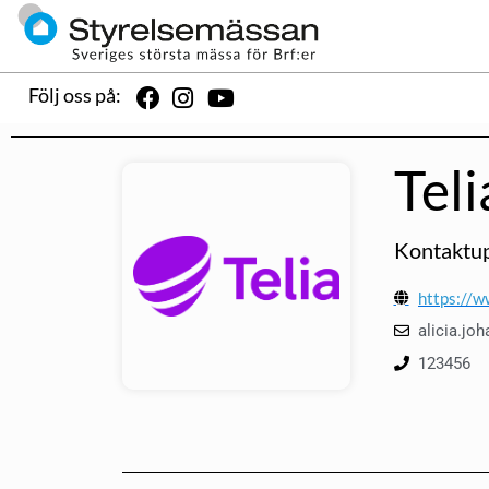
Följ oss på:
Teli
Kontaktup
https://w
alicia.j
123456