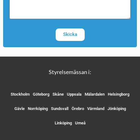
Skicka
Styrelsemässan i:
Stockholm
Göteborg
Skåne
Uppsala
Mälardalen
Helsingborg
Gävle
Norrköping
Sundsvall
Örebro
Värmland
Jönköping
Linköping
Umeå