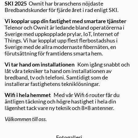
SKI 2025
Ownit har branschens nöjdaste
Bredbandskunder för fjärde året i rad enligt SKI.
Vi kopplar upp din fastighet med smartare tjänster
Telenor och Ownit är ledande bland operatörerna i
Sverige med uppkopplade prylar, IoT, Internet of
Things. Vi har kopplat upp flest flerbostadshus i
Sverige med de allra modernaste fibernäten, en
förutsättning för framtidens smarta hem.
Vi tar hand om installationen
Kom igång snabbt och
låt våra tekniker ta hand om installationen av
bredband, tv och telefoni. Samtidigt som de
installerar fastighetens tekniklösningar.
Wifi i hela hemmet
Med vår Wifi 6 router får du
äntligen täckning och högre hastighet i hela din
lägenhet tack vare ny teknik och 8×8 antenner.
Välkommen till oss.
Fotogalleri