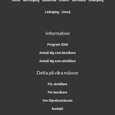
Gävle
Norrköping
Sundsvall
Örebro
Värmland
Jönköping
Linköping
Umeå
Information
Program 2026
Anmäl dig som besökare
Anmäl dig som utställare
Delta på våra mässor
För utställare
För besökare
Om Styrelsemässan
Kontakt