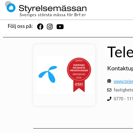
Följ oss på:
Tel
Kontaktup
www.telen
fastighet
0770 - 11