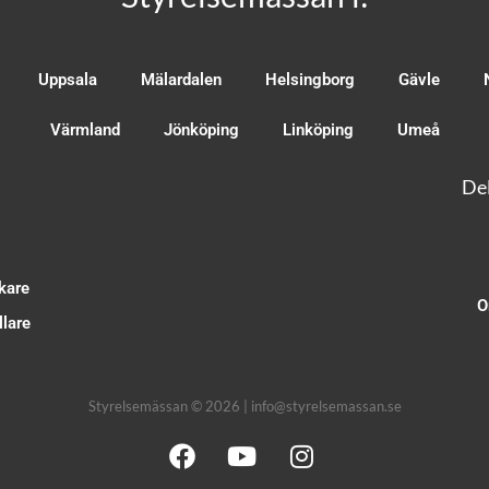
Uppsala
Mälardalen
Helsingborg
Gävle
Värmland
Jönköping
Linköping
Umeå
Del
kare
O
lare
Styrelsemässan © 2026 | info@styrelsemassan.se