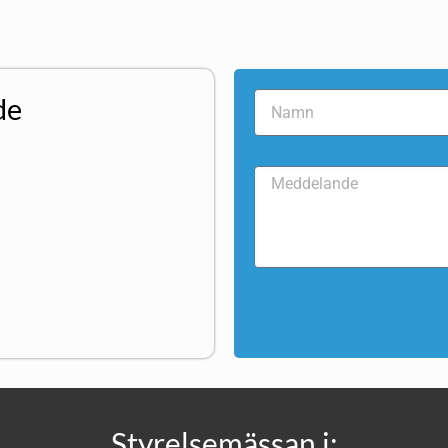
de
Styrelsemässan i: