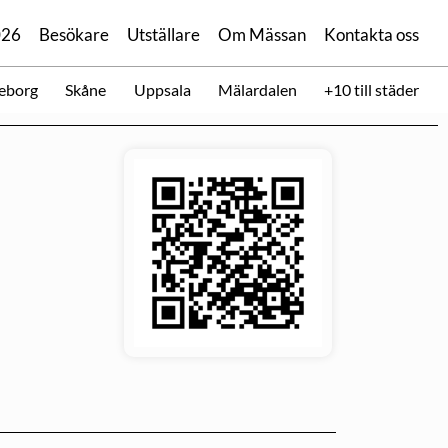
026
Besökare
Utställare
Om Mässan
Kontakta oss
eborg
Skåne
Uppsala
Mälardalen
+10 till städer