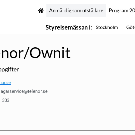
Anmäl dig som utställare
Program 2
Styrelsemässan i:
Stockholm
Göt
enor/Ownit
pgifter
or.se
sagarservice@telenor.se
1 333