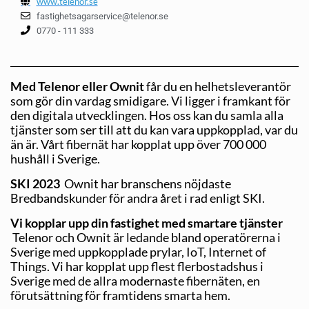
www.telenor.se
fastighetsagarservice@telenor.se
0770 - 111 333
Med Telenor eller Ownit
får du en helhetsleverantör
som gör din vardag smidigare. Vi ligger i framkant för
den digitala utvecklingen. Hos oss kan du samla alla
tjänster som ser till att du kan vara uppkopplad, var du
än är. Vårt fibernät har kopplat upp över 700 000
hushåll i Sverige.
SKI 2023
Ownit har branschens nöjdaste
Bredbandskunder för andra året i rad enligt SKI.
Vi kopplar upp din fastighet med smartare tjänster
Telenor och Ownit är ledande bland operatörerna i
Sverige med uppkopplade prylar, IoT, Internet of
Things. Vi har kopplat upp flest flerbostadshus i
Sverige med de allra modernaste fibernäten, en
förutsättning för framtidens smarta hem.