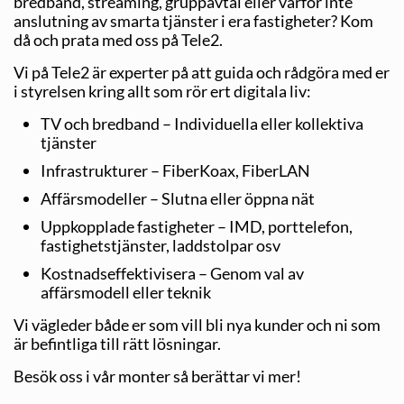
bredband, streaming, gruppavtal eller varför inte
anslutning av smarta tjänster i era fastigheter? Kom
då och prata med oss på Tele2.
Vi på Tele2 är experter på att guida och rådgöra med er
i styrelsen kring allt som rör ert digitala liv:
TV och bredband – Individuella eller kollektiva
tjänster
Infrastrukturer – FiberKoax, FiberLAN
Affärsmodeller – Slutna eller öppna nät
Uppkopplade fastigheter – IMD, porttelefon,
fastighetstjänster, laddstolpar osv
Kostnadseffektivisera – Genom val av
affärsmodell eller teknik
Vi vägleder både er som vill bli nya kunder och ni som
är befintliga till rätt lösningar.
Besök oss i vår monter så berättar vi mer!