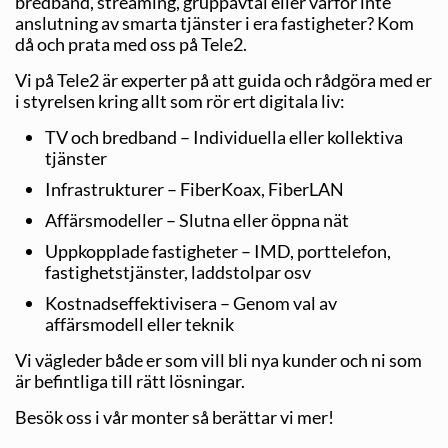
bredband, streaming, gruppavtal eller varför inte
anslutning av smarta tjänster i era fastigheter? Kom
då och prata med oss på Tele2.
Vi på Tele2 är experter på att guida och rådgöra med er
i styrelsen kring allt som rör ert digitala liv:
TV och bredband – Individuella eller kollektiva
tjänster
Infrastrukturer – FiberKoax, FiberLAN
Affärsmodeller – Slutna eller öppna nät
Uppkopplade fastigheter – IMD, porttelefon,
fastighetstjänster, laddstolpar osv
Kostnadseffektivisera – Genom val av
affärsmodell eller teknik
Vi vägleder både er som vill bli nya kunder och ni som
är befintliga till rätt lösningar.
Besök oss i vår monter så berättar vi mer!