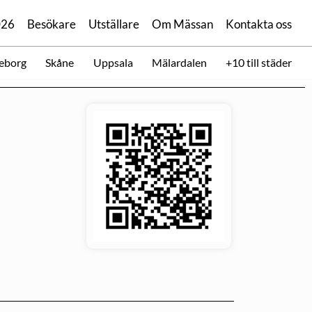
026
Besökare
Utställare
Om Mässan
Kontakta oss
eborg
Skåne
Uppsala
Mälardalen
+10 till städer