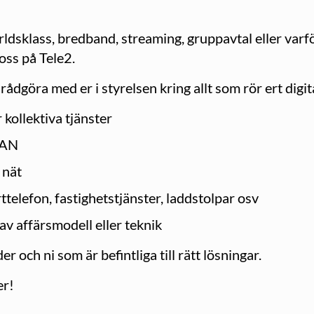
rldsklass, bredband, streaming, gruppavtal eller varfö
oss på Tele2.
rådgöra med er i styrelsen kring allt som rör ert digita
 kollektiva tjänster
LAN
 nät
telefon, fastighetstjänster, laddstolpar osv
v affärsmodell eller teknik
r och ni som är befintliga till rätt lösningar.
er!