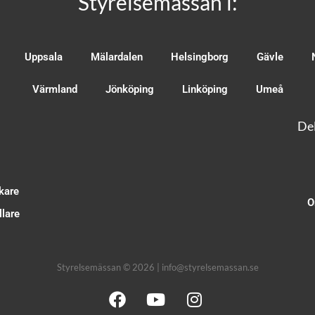
Styrelsemässan i:
Uppsala
Mälardalen
Helsingborg
Gävle
Värmland
Jönköping
Linköping
Umeå
Del
kare
O
lare
Styrelsemässan © 2026 | info@styrelsemassan.se