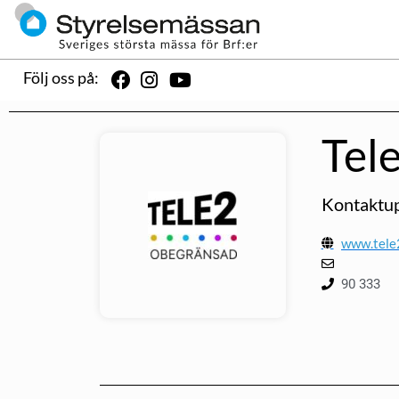
Följ oss på:
Tel
Kontaktup
www.tele2
90 333