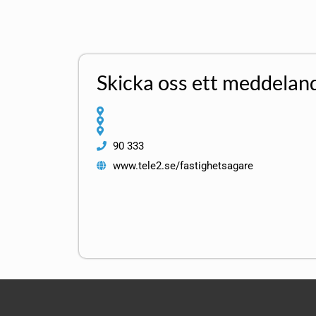
Skicka oss ett meddelan
90 333
www.tele2.se/fastighetsagare