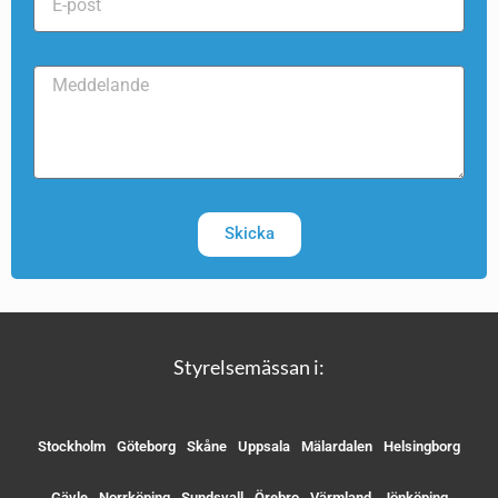
Skicka
Styrelsemässan i:
Stockholm
Göteborg
Skåne
Uppsala
Mälardalen
Helsingborg
Gävle
Norrköping
Sundsvall
Örebro
Värmland
Jönköping