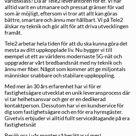
världsklass? Då är Tele2 leverantören för er. Vi har
alltid varit en utmanare och pressat gränser för vad
som är möjligt, eftersom vi tror att allt kan göras
bättre, smartare och ännu mer hållbart. Vi på Tele2
älskar ny teknik och gör allt för att driva utvecklingen
framåt.
Tele2 arbetar hela tiden för att du ska kunna göra det
mesta av ditt uppkopplade liv. Nu bygger vi till
exempel ut ett av världens modernaste 5G-nät och
uppgraderar vårt bredbandsnät med ny teknik och
ännu mer fiber. Något som kommer att ge miljontals
människor snabbare och stabilare uppkoppling.
Med mer än 30 års erfarenhet har vi för er
fastighetsägare utvecklat en unik leveransprocess där
vi tar helhetsansvar och ger er en dedikerad
kontaktperson. Dessutom har vi en kundservice för
dig som fastighetsägare och en för era hyresgäster.
Givetvis erbjuder vi alltid fullt serviceåtagande på era
fastighetsnät
Besök oss i vår monter så berättar vi mer!