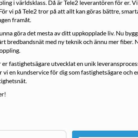
pling i världsklass. Då är Tele2 leverantören för er. V
För vi på Tele2 tror på att allt kan göras bättre, smar
ingen framåt.
kunna göra det mesta av ditt uppkopplade liv. Nu bygger
rt bredbandsnät med ny teknik och ännu mer fiber. 
oppling.
 er fastighetsägare utvecklat en unik leveransprocess
vi en kundservice för dig som fastighetsägare och en
tighetsnät.
er!