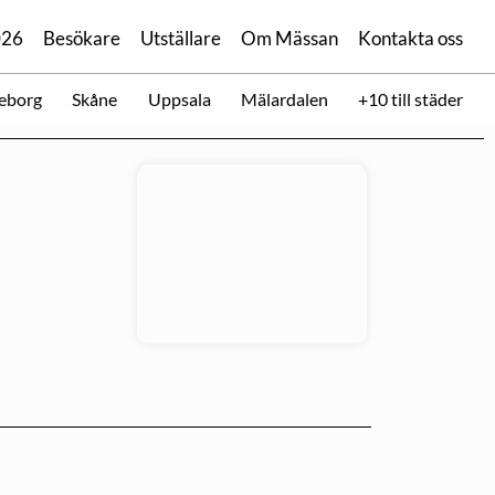
026
Besökare
Utställare
Om Mässan
Kontakta oss
eborg
Skåne
Uppsala
Mälardalen
+10 till städer