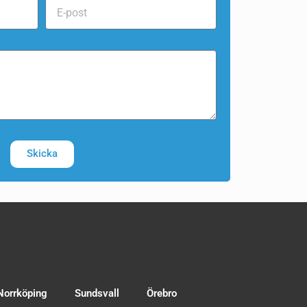
Skicka
Norrköping
Sundsvall
Örebro