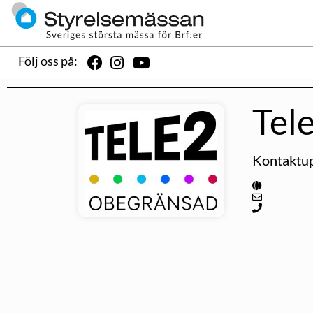
Följ oss på:
Tel
Kontaktup