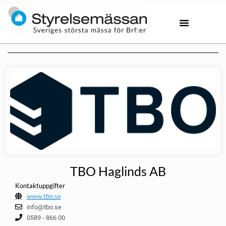
TBO Haglinds AB
Kontaktuppgifter
www.tbo.se
info@tbo.se
0589 - 866 00