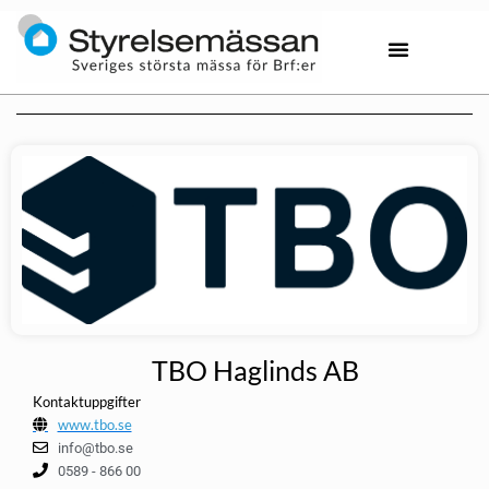
TBO Haglinds AB
Kontaktuppgifter
www.tbo.se
info@tbo.se
0589 - 866 00