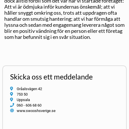
dock alltid förbli som det var när vi startade företaget:
Att vi är ödmjuka inför kundernas önskemål; att vi
håller snyggt omkring oss, trots att uppdragen ofta
handlar om smutsig hantering; att vi har förmåga att
lyssna och sedan med engagemang leverera något som
blir en positiv vändning för en person eller ett företag
som har befunnit sig i en svår situation.
Skicka oss ett meddelande
Gråalsvägen 42
753 50
Uppsala
060 - 606 68 60
www.swooshsverige.se