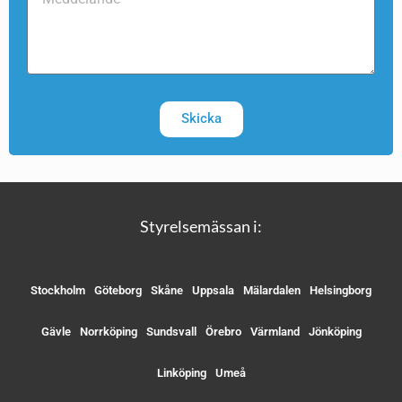
Skicka
Styrelsemässan i:
Stockholm
Göteborg
Skåne
Uppsala
Mälardalen
Helsingborg
Gävle
Norrköping
Sundsvall
Örebro
Värmland
Jönköping
Linköping
Umeå