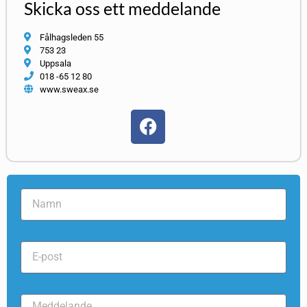
Skicka oss ett meddelande
Fålhagsleden 55
753 23
Uppsala
018 -65 12 80
www.sweax.se