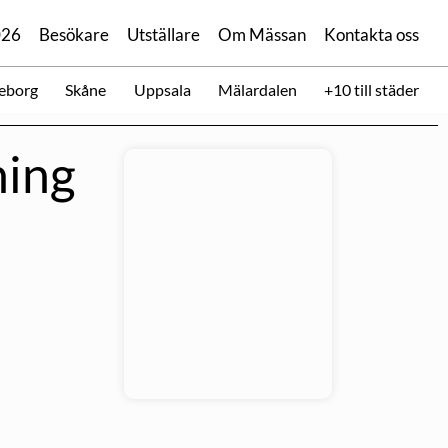
026
Besökare
Utställare
Om Mässan
Kontakta oss
eborg
Skåne
Uppsala
Mälardalen
+10 till städer
ning