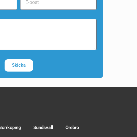
Skicka
Norrköping
Sundsvall
Örebro