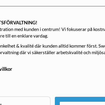
TSFÖRVALTNING!
nistration med kunden i centrum! Vi fokuserar på kost
e till en enklare vardag.
 enkelhet & kvalité där kunden alltid kommer först. S
rvaltning där vi säkerställer arbetskvalité och milj
villkor