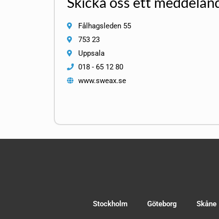
Skicka oss ett meddelan
Fålhagsleden 55
753 23
Uppsala
018 - 65 12 80
www.sweax.se
Stockholm
Göteborg
Skåne