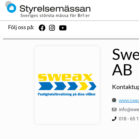
Följ oss på:
Swe
AB
Kontaktup
www.swea
info@swe
018 - 65 