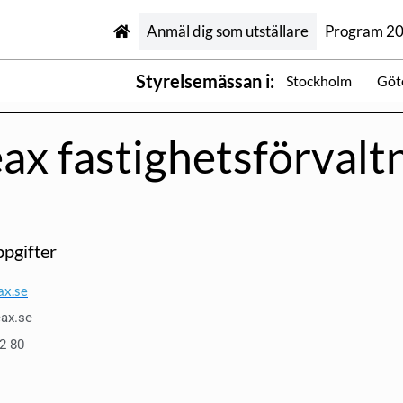
Anmäl dig som utställare
Program 2
Styrelsemässan i:
Stockholm
Göt
ax fastighetsförvalt
pgifter
x.se
ax.se
12 80