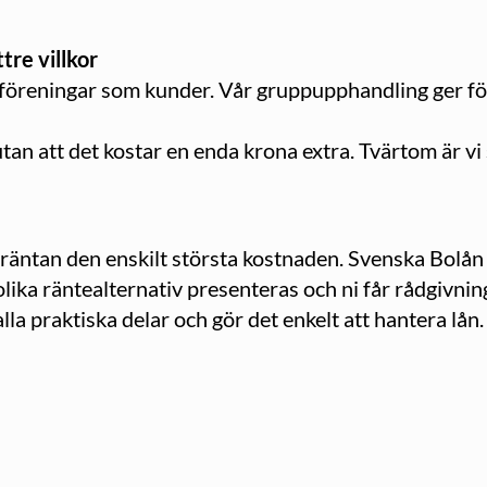
tre villkor
föreningar som kunder. Vår gruppupphandling ger för
an att det kostar en enda krona extra. Tvärtom är vi s
r räntan den enskilt största kostnaden. Svenska Bolå
ika räntealternativ presenteras och ni får rådgivnin
lla praktiska delar och gör det enkelt att hantera lån.