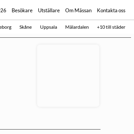
026
Besökare
Utställare
Om Mässan
Kontakta oss
eborg
Skåne
Uppsala
Mälardalen
+10 till städer