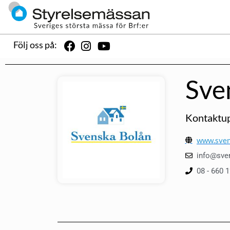
Följ oss på:
Sve
Kontaktup
www.sven
info@sve
08 - 660 