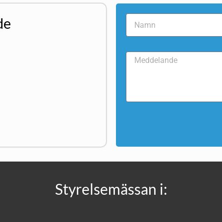
de
Styrelsemässan i: