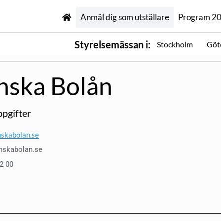
Anmäl dig som utställare
Program 2
Styrelsemässan i:
Stockholm
Göt
nska Bolån
pgifter
skabolan.se
nskabolan.se
12 00